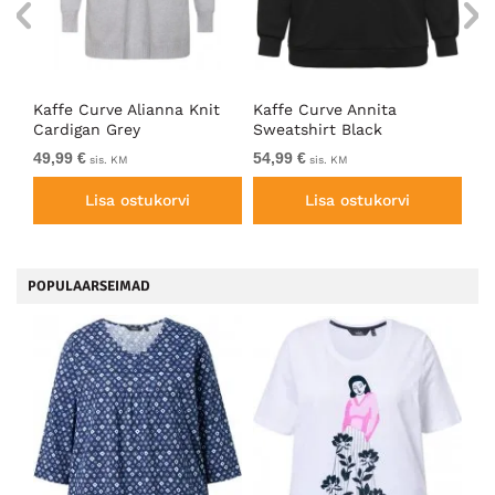
Top
Kaffe Curve Alianna Knit
Kaffe Curve Annita
Ka
Cardigan Grey
Sweatshirt Black
Bl
49,99 €
54,99 €
39
sis. KM
sis. KM
Lisa ostukorvi
Lisa ostukorvi
POPULAARSEIMAD