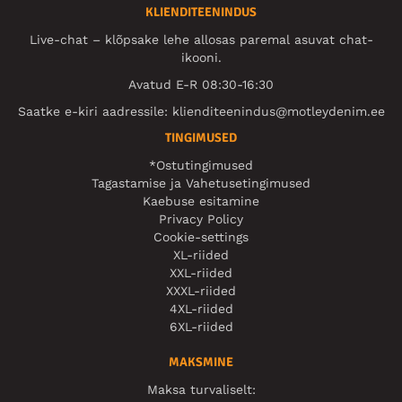
KLIENDITEENINDUS
Live-chat – klõpsake lehe allosas paremal asuvat chat-
ikooni.
Avatud E-R 08:30-16:30
Saatke e-kiri aadressile:
klienditeenindus@motleydenim.ee
TINGIMUSED
*Ostutingimused
Tagastamise ja Vahetusetingimused
Kaebuse esitamine
Privacy Policy
Cookie-settings
XL-riided
XXL-riided
XXXL-riided
4XL-riided
6XL-riided
MAKSMINE
Maksa turvaliselt: