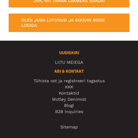
JAH, MA TAHAN LIIKMEKS SAADA!
OLEN JUBA LIITUNUD JA SOOVIN SISSE
LOGIDA
UUDISKIRI
LIITU MEIEGA
ABI & KONTAKT
Tühista ost ja registreeri tagastus
KKK
Kontaktid
Motley Denimist
Blogi
B2B Inquiries
Sitemap