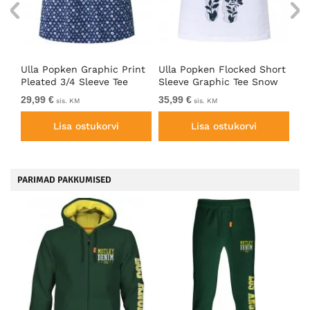
Ulla Popken Graphic Print
Ulla Popken Flocked Short
On
t
Pleated 3/4 Sleeve Tee
Sleeve Graphic Tee Snow
Le
Blue
White
29,99 €
35,99 €
17
sis. KM
sis. KM
Lisa ostukorvi
Lisa ostukorvi
PARIMAD PAKKUMISED