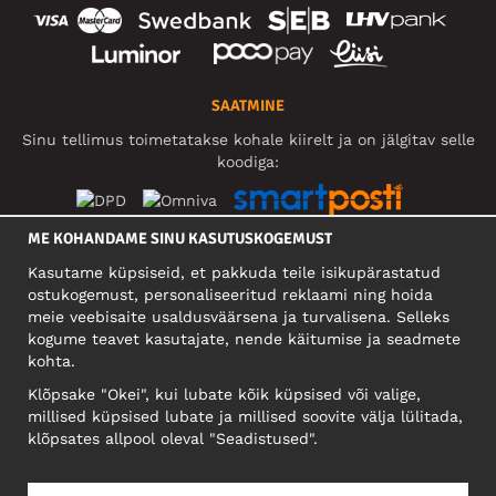
SAATMINE
Sinu tellimus toimetatakse kohale kiirelt ja on jälgitav selle
koodiga:
ME KOHANDAME SINU KASUTUSKOGEMUST
SOTSIAALMEEDIA
Kasutame küpsiseid, et pakkuda teile isikupärastatud
ostukogemust, personaliseeritud reklaami ning hoida
meie veebisaite usaldusväärsena ja turvalisena. Selleks
kogume teavet kasutajate, nende käitumise ja seadmete
FIRMA
kohta.
Motley Denim Eesti OÜ
Klõpsake "Okei", kui lubate kõik küpsised või valige,
Mäeküla tn 9, EE-13525 Tallinn
millised küpsised lubate ja millised soovite välja lülitada,
Reg: 17449603, KMKR: EE102960721
klõpsates allpool oleval "Seadistused".
NB! Ärge saatke tooteid tagasi sellele aadressile!