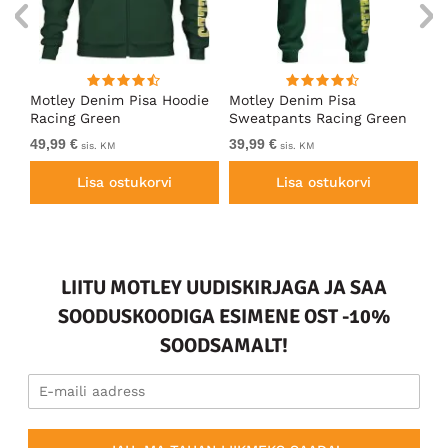
ärk
Motley Denim Pisa Hoodie
Motley Denim Pisa
Mo
Racing Green
Sweatpants Racing Green
Ho
49,99 €
39,99 €
49
sis. KM
sis. KM
Lisa ostukorvi
Lisa ostukorvi
LIITU MOTLEY UUDISKIRJAGA JA SAA
SOODUSKOODIGA ESIMENE OST -10%
SOODSAMALT!