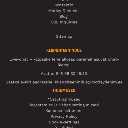
Kontaktid
Motley Denimist
Blogi
B2B Inquiries
Sitemap
KLIENDITEENINDUS
Live-chat – klõpsake lehe allosas paremal asuvat chat-
ikooni.
Avatud E-R 08:30-16:30
Saatke e-kiri aadressile:
klienditeenindus@motleydenim.ee
TINGIMUSED
*Ostutingimused
Tagastamise ja Vahetusetingimused
Kaebuse esitamine
Privacy Policy
Cookie-settings
XL-riided