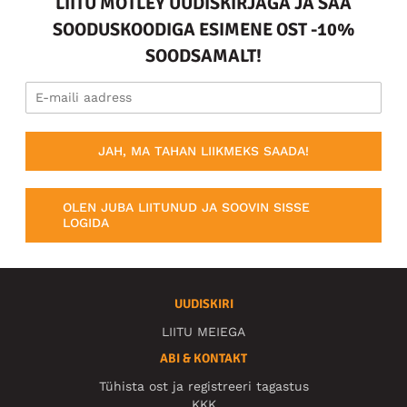
LIITU MOTLEY UUDISKIRJAGA JA SAA
SOODUSKOODIGA ESIMENE OST -10%
SOODSAMALT!
JAH, MA TAHAN LIIKMEKS SAADA!
OLEN JUBA LIITUNUD JA SOOVIN SISSE
LOGIDA
UUDISKIRI
LIITU MEIEGA
ABI & KONTAKT
Tühista ost ja registreeri tagastus
KKK