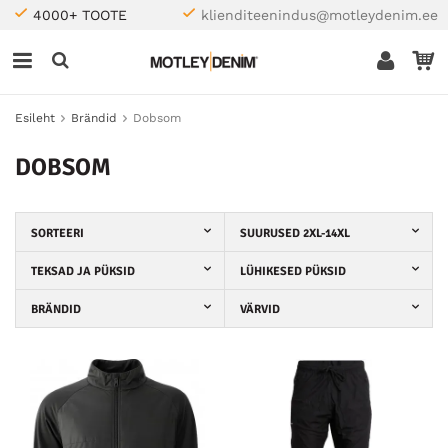
4000+ TOOTE
klienditeenindus@motleydenim.ee
Esileht
Brändid
Dobsom
DOBSOM
SORTEERI
SUURUSED 2XL-14XL
TEKSAD JA PÜKSID
LÜHIKESED PÜKSID
BRÄNDID
VÄRVID