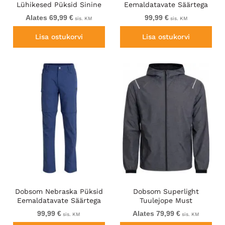
Lühikesed Püksid Sinine
Eemaldatavate Säärtega
Must
Alates 69,99 €
99,99 €
sis. KM
sis. KM
Lisa ostukorvi
Lisa ostukorvi
Dobsom Nebraska Püksid
Dobsom Superlight
Eemaldatavate Säärtega
Tuulejope Must
Sinine
99,99 €
Alates 79,99 €
sis. KM
sis. KM