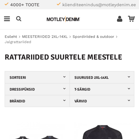
4000+ TOOTE
klienditeenindus@motleydenim.ee
Esileht
MEESTERIIDED 2XL-14XL
Spordiriided & outdoor
Jalgrattariided
RATTARIIDED SUURTELE MEESTELE
SORTEERI
SUURUSED 2XL-14XL
DRESSIPÜKSID
T-SÄRGID
BRÄNDID
VÄRVID