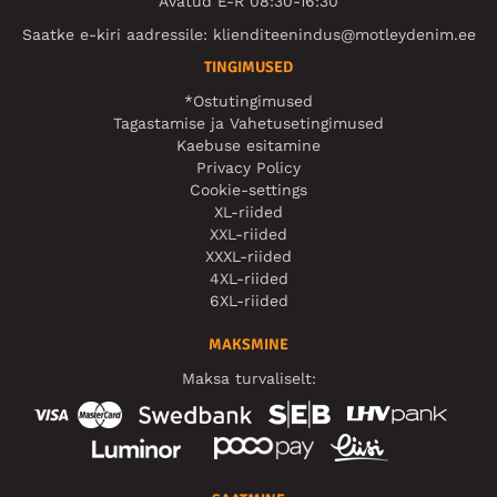
Avatud E-R 08:30-16:30
Saatke e-kiri aadressile:
klienditeenindus@motleydenim.ee
TINGIMUSED
*Ostutingimused
Tagastamise ja Vahetusetingimused
Kaebuse esitamine
Privacy Policy
Cookie-settings
XL-riided
XXL-riided
XXXL-riided
4XL-riided
6XL-riided
MAKSMINE
Maksa turvaliselt: