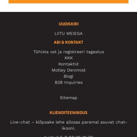
UUDISKIRI
LIITU MEIEGA
ABI & KONTAKT
Tühista ost ja registreeri tagastus
KKK
Kontaktid
Motley Denimist
Blogi
B2B Inquiries
Sitemap
KLIENDITEENINDUS
Live-chat – klõpsake lehe allosas paremal asuvat chat-
ikooni.