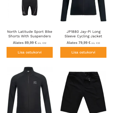
North Latitude Sport Bike
JP1880 Jay-Pi Long
Shorts With Suspenders
Sleeve Cycling Jacket
Black
Black
Alates 89,99 €
Alates 79,99 €
sis. KM
sis. KM
Lisa ostukorvi
Lisa ostukorvi