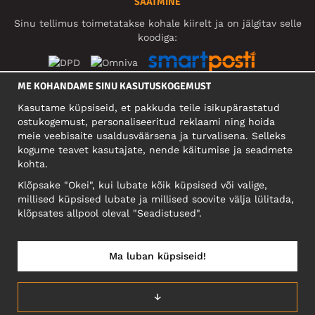
SAATMINE
Sinu tellimus toimetatakse kohale kiirelt ja on jälgitav selle
koodiga:
ME KOHANDAME SINU KASUTUSKOGEMUST
SOTSIAALMEEDIA
Kasutame küpsiseid, et pakkuda teile isikupärastatud
ostukogemust, personaliseeritud reklaami ning hoida
meie veebisaite usaldusväärsena ja turvalisena. Selleks
kogume teavet kasutajate, nende käitumise ja seadmete
FIRMA
kohta.
Motley Denim Eesti OÜ
Klõpsake "Okei", kui lubate kõik küpsised või valige,
Mäeküla tn 9, EE-13525 Tallinn
millised küpsised lubate ja millised soovite välja lülitada,
Reg: 17449603, KMKR: EE102960721
klõpsates allpool oleval "Seadistused".
NB! Ärge saatke tooteid tagasi sellele aadressile!
Ma luban küpsiseid!
EESTI/EESTI KEEL
↓