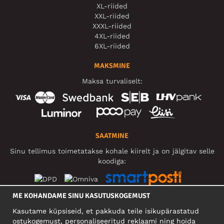
XL-riided
XXL-riided
XXXL-riided
4XL-riided
6XL-riided
MAKSMINE
Maksa turvaliselt:
SAATMINE
Sinu tellimus toimetatakse kohale kiirelt ja on jälgitav selle
koodiga:
ME KOHANDAME SINU KASUTUSKOGEMUST
SOTSIAALMEEDIA
Kasutame küpsiseid, et pakkuda teile isikupärastatud
ostukogemust, personaliseeritud reklaami ning hoida