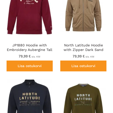
JP1880 Hoodie with
North Latitude Hoodie
Embroidery Aubergine Tall
with Zipper Dark Sand
TALL
79,99 €
79,99 €
sis. KM
sis. KM
Lisa ostukorvi
Lisa ostukorvi