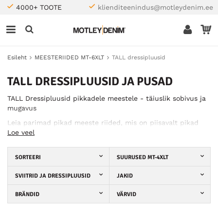
4000+ TOOTE
klienditeenindus@motleydenim.ee
Esileht
MEESTERIIDED MT-6XLT
TALL dressipluusid
TALL DRESSIPLUUSID JA PUSAD
TALL Dressipluusid pikkadele meestele - täiuslik sobivus ja
mugavus
Leia parimad pikad meeste riided, mis on piisavalt pikad
ilma lisalaiuseta. Meie TALL Dressipluusi valik pikkadele
Loe veel
meestele pakub stiilset istuvust ja mugavat materjali nii
igapäevaseks kui ka vabaaja veetmiseks. Tutvu
SORTEERI
SUURUSED MT-4XLT
kollektsiooniga ja leia ideaalne dressipluus pikemale kehale!
SVIITRID JA DRESSIPLUUSID
JAKID
BRÄNDID
VÄRVID