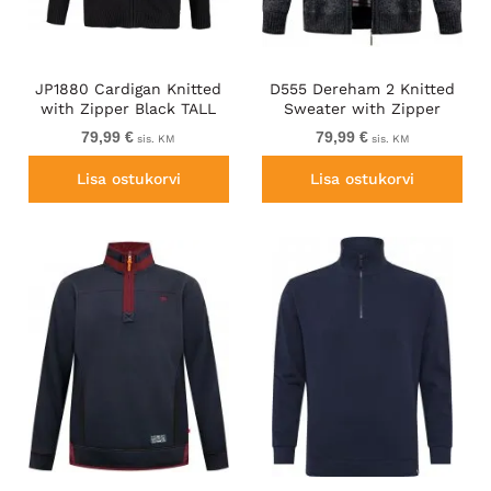
JP1880 Cardigan Knitted
D555 Dereham 2 Knitted
with Zipper Black TALL
Sweater with Zipper
Charcoal TALL
79,99 €
79,99 €
sis. KM
sis. KM
Lisa ostukorvi
Lisa ostukorvi