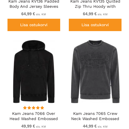
Kam Jeans KV136 Padded
Kam Jeans KV135 Quilted
Body And Jersey Sleeves
Zip Thru Hoody with
Hybrid Zip Thru Quilted
Padded Body & Jersey
64,99 €
64,99 €
sis. KM
sis. KM
Hoody Black TALL SIZES
Sleeves Navy TALL SIZES
Lisa ostukorvi
Lisa ostukorvi
Kam Jeans 7066 Over
Kam Jeans 7065 Crew
Head Washed Embossed
Neck Washed Embossed
Hoody Black TALL SIZES
Sweatshirt Black TALL
49,99 €
44,99 €
sis. KM
sis. KM
SIZES