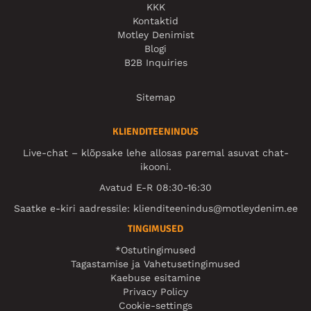
KKK
Kontaktid
Motley Denimist
Blogi
B2B Inquiries
Sitemap
KLIENDITEENINDUS
Live-chat – klõpsake lehe allosas paremal asuvat chat-
ikooni.
Avatud E-R 08:30-16:30
Saatke e-kiri aadressile:
klienditeenindus@motleydenim.ee
TINGIMUSED
*Ostutingimused
Tagastamise ja Vahetusetingimused
Kaebuse esitamine
Privacy Policy
Cookie-settings