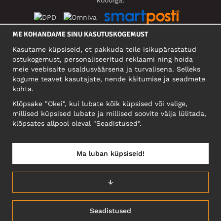
ME KOHANDAME SINU KASUTUSKOGEMUST
SOTSIAALMEEDIA
Kasutame küpsiseid, et pakkuda teile isikupärastatud
ostukogemust, personaliseeritud reklaami ning hoida
meie veebisaite usaldusväärsena ja turvalisena. Selleks
kogume teavet kasutajate, nende käitumise ja seadmete
FIRMA
kohta.
Motley Denim Eesti OÜ
Klõpsake "Okei", kui lubate kõik küpsised või valige,
Mäeküla tn 9, EE-13525 Tallinn
millised küpsised lubate ja millised soovite välja lülitada,
Reg: 17449603, KMKR: EE102960721
klõpsates allpool oleval "Seadistused".
NB! Ärge saatke tooteid tagasi sellele aadressile!
Ma luban küpsiseid!
EESTI/EESTI KEEL
↓
Seadistused