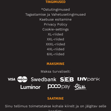
TINGIMUSED
*Ostutingimused
Tagastamise ja Vahetusetingimused
Kaebuse esitamine
Privacy Policy
Cookie-settings
XL-riided
XXL-riided
XXXL-riided
4XL-riided
6XL-riided
MAKSMINE
Maksa turvaliselt:
SAATMINE
Sinu tellimus toimetatakse kohale kiirelt ja on jälgitav selle
koodiga: