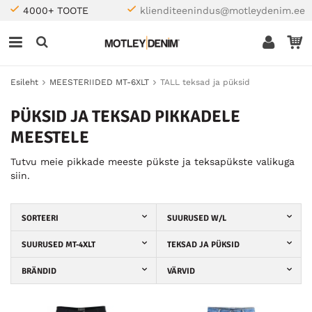
4000+ TOOTE
klienditeenindus@motleydenim.ee
Esileht
MEESTERIIDED MT-6XLT
TALL teksad ja püksid
PÜKSID JA TEKSAD PIKKADELE
MEESTELE
Tutvu meie pikkade meeste pükste ja teksapükste valikuga
siin.
SORTEERI
SUURUSED W/L
SUURUSED MT-4XLT
TEKSAD JA PÜKSID
BRÄNDID
VÄRVID