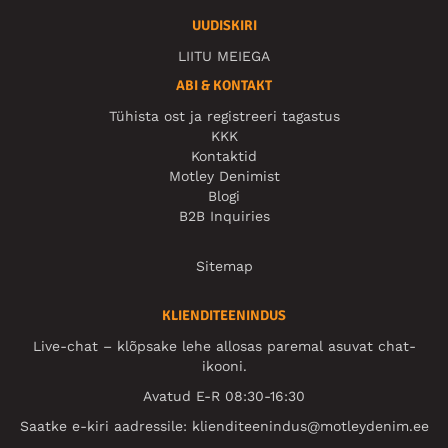
UUDISKIRI
LIITU MEIEGA
ABI & KONTAKT
Tühista ost ja registreeri tagastus
KKK
Kontaktid
Motley Denimist
Blogi
B2B Inquiries
Sitemap
KLIENDITEENINDUS
Live-chat – klõpsake lehe allosas paremal asuvat chat-
ikooni.
Avatud E-R 08:30-16:30
Saatke e-kiri aadressile:
klienditeenindus@motleydenim.ee