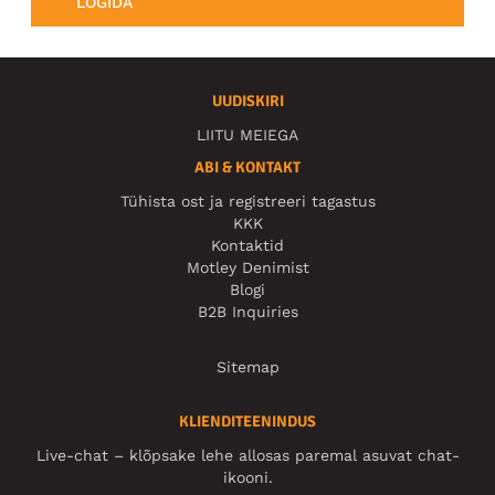
LOGIDA
UUDISKIRI
LIITU MEIEGA
ABI & KONTAKT
Tühista ost ja registreeri tagastus
KKK
Kontaktid
Motley Denimist
Blogi
B2B Inquiries
Sitemap
KLIENDITEENINDUS
Live-chat – klõpsake lehe allosas paremal asuvat chat-
ikooni.