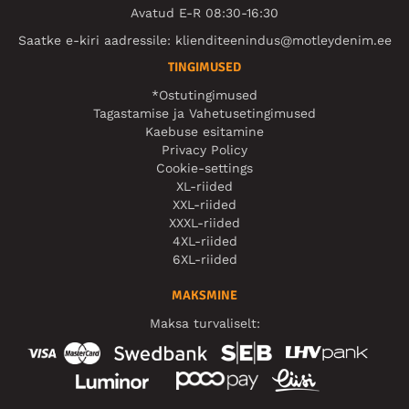
Avatud E-R 08:30-16:30
Saatke e-kiri aadressile:
klienditeenindus@motleydenim.ee
TINGIMUSED
*Ostutingimused
Tagastamise ja Vahetusetingimused
Kaebuse esitamine
Privacy Policy
Cookie-settings
XL-riided
XXL-riided
XXXL-riided
4XL-riided
6XL-riided
MAKSMINE
Maksa turvaliselt: