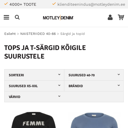
4000+ TOOTE
klienditeenindus@motleydenim.ee
Esileht
NAISTERIIDED 40-66
Särgid ja topid
TOPS JA T-SÄRGID KÕIGILE
SUURUSTELE
SORTEERI
SUURUSED 40-70
SUURUSED XS-XXL
BRÄNDID
VÄRVID