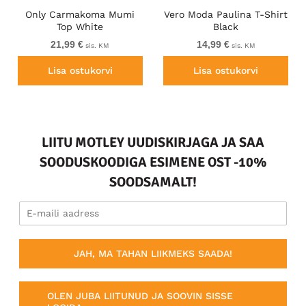
Only Carmakoma Mumi
Vero Moda Paulina T-Shirt
Top White
Black
21,99 €
14,99 €
sis. KM
sis. KM
Lisa ostukorvi
Lisa ostukorvi
LIITU MOTLEY UUDISKIRJAGA JA SAA
SOODUSKOODIGA ESIMENE OST -10%
SOODSAMALT!
JAH, MA TAHAN LIIKMEKS SAADA!
OLEN JUBA LIITUNUD JA SOOVIN SISSE