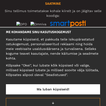
SAATMINE
Sinu tellimus toimetatakse kohale kiirelt ja on jälgitav selle
koodiga:
ME KOHANDAME SINU KASUTUSKOGEMUST
SOTSIAALMEEDIA
Kasutame küpsiseid, et pakkuda teile isikupärastatud
ostukogemust, personaliseeritud reklaami ning hoida
meie veebisaite usaldusväärsena ja turvalisena. Selleks
kogume teavet kasutajate, nende käitumise ja seadmete
FIRMA
kohta.
Motley Denim Eesti OÜ
Klõpsake "Okei", kui lubate kõik küpsised või valige,
Mäeküla tn 9, EE-13525 Tallinn
millised küpsised lubate ja millised soovite välja lülitada,
Reg: 17449603, KMKR: EE102960721
klõpsates allpool oleval "Seadistused".
NB! Ärge saatke tooteid tagasi sellele aadressile!
Ma luban küpsiseid!
EESTI/EESTI KEEL
↓