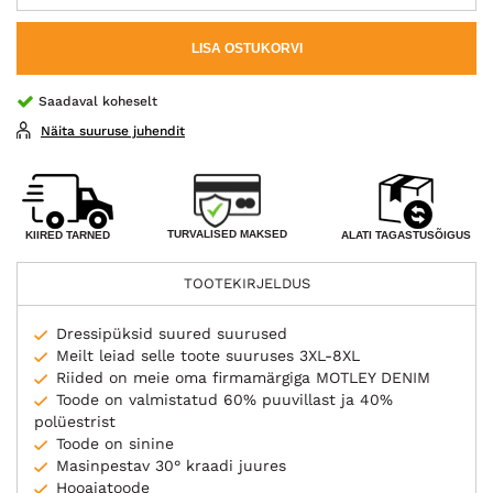
LISA OSTUKORVI
Saadaval koheselt
Näita suuruse juhendit
TURVALISED MAKSED
KIIRED TARNED
ALATI TAGASTUSÕIGUS
TOOTEKIRJELDUS
Dressipüksid suured suurused
Meilt leiad selle toote suuruses 3XL-8XL
Riided on meie oma firmamärgiga MOTLEY DENIM
Toode on valmistatud 60% puuvillast ja 40%
polüestrist
Toode on sinine
Masinpestav 30° kraadi juures
Hooajatoode