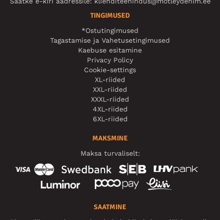
Saatke e-kiri aadressile:
klienditeenindus@motleydenim.ee
TINGIMUSED
*Ostutingimused
Tagastamise ja Vahetusetingimused
Kaebuse esitamine
Privacy Policy
Cookie-settings
XL-riided
XXL-riided
XXXL-riided
4XL-riided
6XL-riided
MAKSMINE
Maksa turvaliselt:
SAATMINE