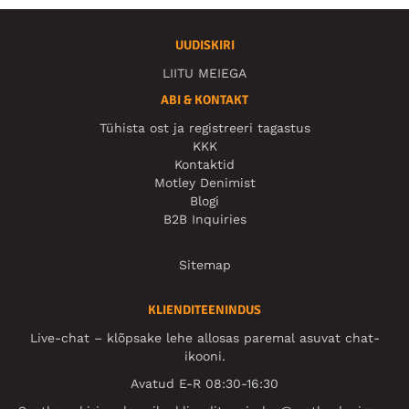
UUDISKIRI
LIITU MEIEGA
ABI & KONTAKT
Tühista ost ja registreeri tagastus
KKK
Kontaktid
Motley Denimist
Blogi
B2B Inquiries
Sitemap
KLIENDITEENINDUS
Live-chat – klõpsake lehe allosas paremal asuvat chat-
ikooni.
Avatud E-R 08:30-16:30