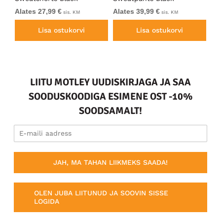
Alates 27,99 €
Alates 39,99 €
Al
sis. KM
sis. KM
Lisa ostukorvi
Lisa ostukorvi
LIITU MOTLEY UUDISKIRJAGA JA SAA
SOODUSKOODIGA ESIMENE OST -10%
SOODSAMALT!
JAH, MA TAHAN LIIKMEKS SAADA!
OLEN JUBA LIITUNUD JA SOOVIN SISSE
LOGIDA