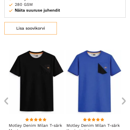
280 GSM
Näita suuruse juhendit
Lisa soovikorvi
Motley Denim Milan T-särk
Motley Denim Milan T-särk
Mo