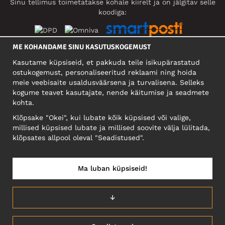
Sinu tellimus toimetatakse kohale kiirelt ja on jälgitav selle
koodiga:
ME KOHANDAME SINU KASUTUSKOGEMUST
SOTSIAALMEEDIA
Kasutame küpsiseid, et pakkuda teile isikupärastatud
ostukogemust, personaliseeritud reklaami ning hoida
meie veebisaite usaldusväärsena ja turvalisena. Selleks
kogume teavet kasutajate, nende käitumise ja seadmete
FIRMA
kohta.
Motley Denim Eesti OÜ
Klõpsake "Okei", kui lubate kõik küpsised või valige,
Mäeküla tn 9, EE-13525 Tallinn
millised küpsised lubate ja millised soovite välja lülitada,
Reg: 17449603, KMKR: EE102960721
klõpsates allpool oleval "Seadistused".
NB! Ärge saatke tooteid tagasi sellele aadressile!
Ma luban küpsiseid!
EESTI/EESTI KEEL
↓