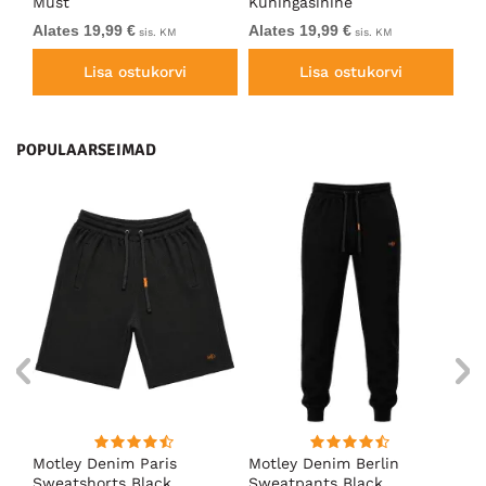
Must
Kuningasinine
Ho
Alates 19,99 €
Alates 19,99 €
Al
sis. KM
sis. KM
Lisa ostukorvi
Lisa ostukorvi
POPULAARSEIMAD
Motley Denim Paris
Motley Denim Berlin
Mo
en
Sweatshorts Black
Sweatpants Black
Sw