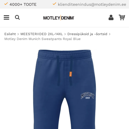
4000+ TOOTE
klienditeenindus@motleydenim.ee
Esileht
MEESTERIIDED 2XL-14XL
Dressipüksid ja -šortsid
Motley Denim Munich Sweatpants Royal Blue