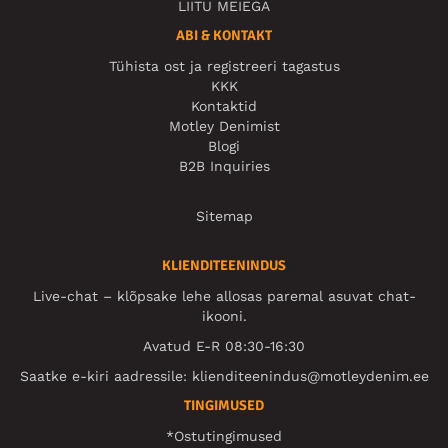
LIITU MEIEGA
ABI & KONTAKT
Tühista ost ja registreeri tagastus
KKK
Kontaktid
Motley Denimist
Blogi
B2B Inquiries
Sitemap
KLIENDITEENINDUS
Live-chat – klõpsake lehe allosas paremal asuvat chat-
ikooni.
Avatud E-R 08:30-16:30
Saatke e-kiri aadressile:
klienditeenindus@motleydenim.ee
TINGIMUSED
*Ostutingimused