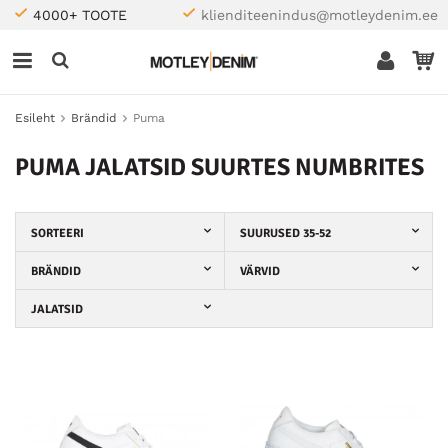
4000+ TOOTE
klienditeenindus@motleydenim.ee
Esileht
Brändid
Puma
PUMA JALATSID SUURTES NUMBRITES
SORTEERI
SUURUSED 35-52
BRÄNDID
VÄRVID
JALATSID