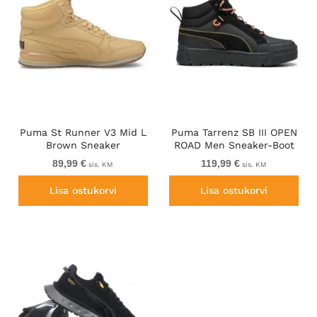
Puma St Runner V3 Mid L
Puma Tarrenz SB III OPEN
Brown Sneaker
ROAD Men Sneaker-Boot
Hybrid Black
89,99 €
119,99 €
sis. KM
sis. KM
Lisa ostukorvi
Lisa ostukorvi