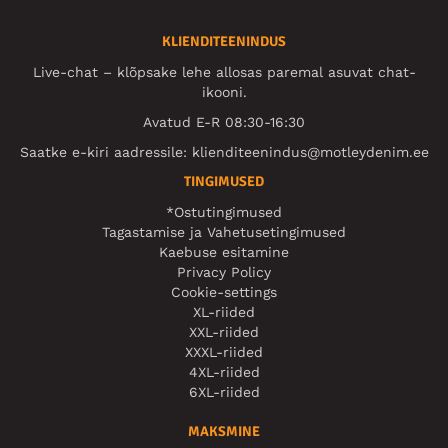
KLIENDITEENINDUS
Live-chat – klõpsake lehe allosas paremal asuvat chat-
ikooni.
Avatud E-R 08:30-16:30
Saatke e-kiri aadressile:
klienditeenindus@motleydenim.ee
TINGIMUSED
*Ostutingimused
Tagastamise ja Vahetusetingimused
Kaebuse esitamine
Privacy Policy
Cookie-settings
XL-riided
XXL-riided
XXXL-riided
4XL-riided
6XL-riided
MAKSMINE