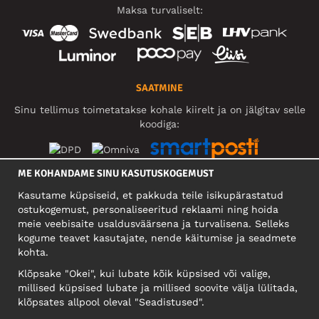
Maksa turvaliselt:
SAATMINE
Sinu tellimus toimetatakse kohale kiirelt ja on jälgitav selle
koodiga:
ME KOHANDAME SINU KASUTUSKOGEMUST
SOTSIAALMEEDIA
Kasutame küpsiseid, et pakkuda teile isikupärastatud
ostukogemust, personaliseeritud reklaami ning hoida
meie veebisaite usaldusväärsena ja turvalisena. Selleks
kogume teavet kasutajate, nende käitumise ja seadmete
FIRMA
kohta.
Motley Denim Eesti OÜ
Klõpsake "Okei", kui lubate kõik küpsised või valige,
Mäeküla tn 9, EE-13525 Tallinn
millised küpsised lubate ja millised soovite välja lülitada,
Reg: 17449603, KMKR: EE102960721
klõpsates allpool oleval "Seadistused".
NB! Ärge saatke tooteid tagasi sellele aadressile!