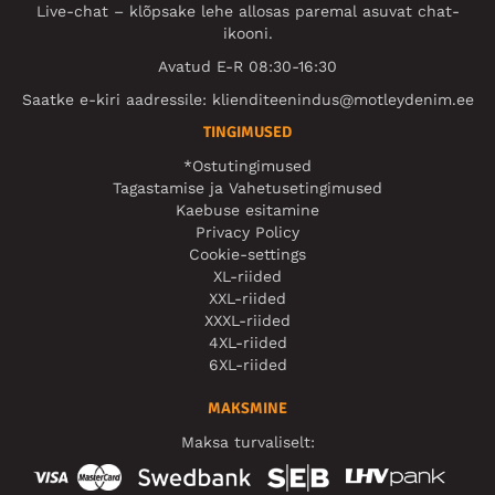
Live-chat – klõpsake lehe allosas paremal asuvat chat-
ikooni.
Avatud E-R 08:30-16:30
Saatke e-kiri aadressile:
klienditeenindus@motleydenim.ee
TINGIMUSED
*Ostutingimused
Tagastamise ja Vahetusetingimused
Kaebuse esitamine
Privacy Policy
Cookie-settings
XL-riided
XXL-riided
XXXL-riided
4XL-riided
6XL-riided
MAKSMINE
Maksa turvaliselt: