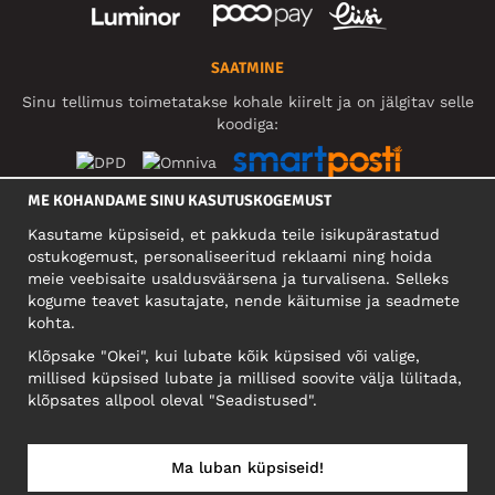
SAATMINE
Sinu tellimus toimetatakse kohale kiirelt ja on jälgitav selle
koodiga:
ME KOHANDAME SINU KASUTUSKOGEMUST
SOTSIAALMEEDIA
Kasutame küpsiseid, et pakkuda teile isikupärastatud
ostukogemust, personaliseeritud reklaami ning hoida
meie veebisaite usaldusväärsena ja turvalisena. Selleks
kogume teavet kasutajate, nende käitumise ja seadmete
FIRMA
kohta.
Motley Denim Eesti OÜ
Klõpsake "Okei", kui lubate kõik küpsised või valige,
Mäeküla tn 9, EE-13525 Tallinn
millised küpsised lubate ja millised soovite välja lülitada,
Reg: 17449603, KMKR: EE102960721
klõpsates allpool oleval "Seadistused".
NB! Ärge saatke tooteid tagasi sellele aadressile!
Ma luban küpsiseid!