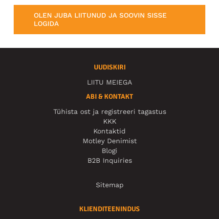
OLEN JUBA LIITUNUD JA SOOVIN SISSE
LOGIDA
UUDISKIRI
LIITU MEIEGA
ABI & KONTAKT
Tühista ost ja registreeri tagastus
KKK
Kontaktid
Motley Denimist
Blogi
B2B Inquiries
Sitemap
KLIENDITEENINDUS