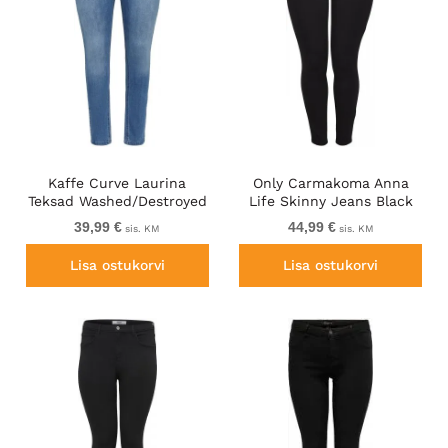
Kaffe Curve Laurina
Only Carmakoma Anna
Teksad Washed/Destroyed
Life Skinny Jeans Black
Blue Denim
39,99 €
44,99 €
sis. KM
sis. KM
Lisa ostukorvi
Lisa ostukorvi