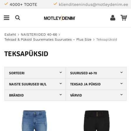
4000+ TOOTE
klienditeenindus@motleydenim.ee
Esileht
NAISTERIIDED 40-66
Teksad & Püksid Suuremates Suurustes – Plus Size
Teksapüksid
TEKSAPÜKSID
SORTEERI
SUURUSED 40-70
NAISTE SUURUSED W/L
TEKSAD JA PÜKSID
BRÄNDID
VÄRVID