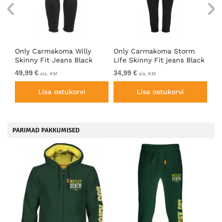
sad
Only Carmakoma Willy
Only Carmakoma Storm
On
Skinny Fit Jeans Black
Life Skinny Fit jeans Black
Li
49,99 €
34,99 €
32
sis. KM
sis. KM
Lisa ostukorvi
Lisa ostukorvi
PARIMAD PAKKUMISED