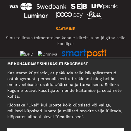
SAATMINE
Sinu tellimus toimetatakse kohale kiirelt ja on jälgitav selle
koodiga:
ME KOHANDAME SINU KASUTUSKOGEMUST
SOTSIAALMEEDIA
Kasutame küpsiseid, et pakkuda teile isikupärastatud
ostukogemust, personaliseeritud reklaami ning hoida
meie veebisaite usaldusväärsena ja turvalisena. Selleks
kogume teavet kasutajate, nende käitumise ja seadmete
FIRMA
kohta.
Motley Denim Eesti OÜ
Klõpsake "Okei", kui lubate kõik küpsised või valige,
Mäeküla tn 9, EE-13525 Tallinn
millised küpsised lubate ja millised soovite välja lülitada,
Reg: 17449603, KMKR: EE102960721
klõpsates allpool oleval "Seadistused".
NB! Ärge saatke tooteid tagasi sellele aadressile!