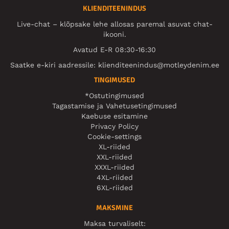
KLIENDITEENINDUS
Live-chat – klõpsake lehe allosas paremal asuvat chat-
ikooni.
Avatud E-R 08:30-16:30
Saatke e-kiri aadressile:
klienditeenindus@motleydenim.ee
TINGIMUSED
*Ostutingimused
Tagastamise ja Vahetusetingimused
Kaebuse esitamine
Privacy Policy
Cookie-settings
XL-riided
XXL-riided
XXXL-riided
4XL-riided
6XL-riided
MAKSMINE
Maksa turvaliselt: