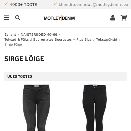
4000+ TOOTE
klienditeenindus@motleydenim.ee
Esileht
NAISTERIIDED 40-66
Teksad & Püksid Suuremates Suurustes – Plus Size
Teksapüksid
Sirge lõige
SIRGE LÕIGE
UUED TOOTED