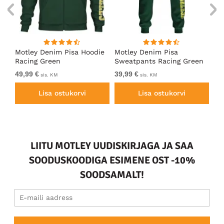
ärk
Motley Denim Pisa Hoodie
Motley Denim Pisa
Mo
Racing Green
Sweatpants Racing Green
Ho
49,99 €
39,99 €
49
sis. KM
sis. KM
Lisa ostukorvi
Lisa ostukorvi
LIITU MOTLEY UUDISKIRJAGA JA SAA
SOODUSKOODIGA ESIMENE OST -10%
SOODSAMALT!