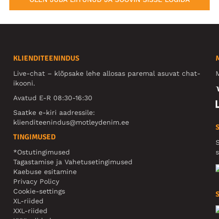
KLIENDITEENINDUS
Live-chat – klõpsake lehe allosas paremal asuvat chat-
M
ikooni.
Avatud E-R 08:30-16:30
Saatke e-kiri aadressile:
klienditeenindus@motleydenim.ee
TINGIMUSED
S
*Ostutingimused
s
Tagastamise ja Vahetusetingimused
Kaebuse esitamine
Privacy Policy
Cookie-settings
XL-riided
XXL-riided