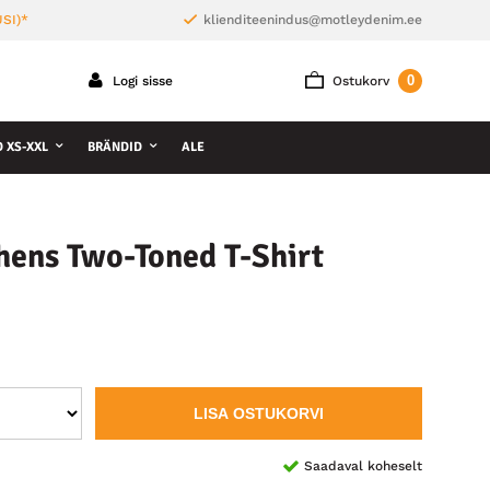
SI)*
klienditeenindus@motleydenim.ee
0
Logi sisse
Ostukorv
D XS-XXL
BRÄNDID
ALE
hens Two-Toned T-Shirt
LISA OSTUKORVI
Saadaval koheselt