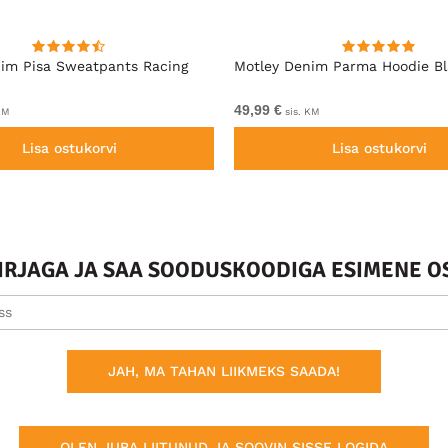
im Pisa Sweatpants Racing
Motley Denim Parma Hoodie B
49,99 €
KM
sis. KM
Lisa ostukorvi
Lisa ostukorvi
KIRJAGA JA SAA SOODUSKOODIGA ESIMENE O
JAH, MA TAHAN LIIKMEKS SAADA!
OLEN JUBA LIITUNUD JA SOOVIN SISSE LOGIDA