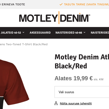
0 ERINEVA TOOTE
TASUTA TARNE (VAATA TINGIMU
JALATSID 40-52
AKSESSUAARID
NAISTERIIDED 40-66
NAISTERIIDE
ens Two-Toned T-Shirt Black/Red
Motley Denim At
Black/Red
Alates 19,99 €
sis. KM
Näita suuruse juhendit