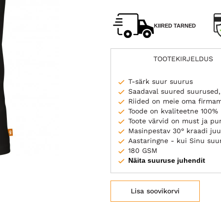
KIIRED TARNED
TOOTEKIRJELDUS
T-särk suur suurus
Saadaval suured suurused,
Riided on meie oma firma
Toode on kvaliteetne 100% 
Toote värvid on must ja p
Masinpestav 30° kraadi juu
Aastaringne - kui Sinu suuru
180 GSM
Näita suuruse juhendit
Lisa soovikorvi