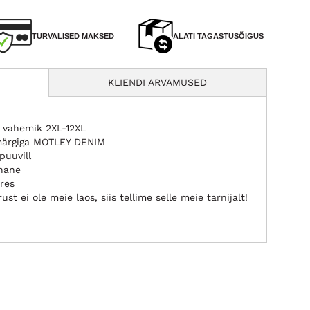
TURVALISED MAKSED
ALATI TAGASTUSÕIGUS
KLIENDI ARVAMUSED
 vahemik 2XL-12XL
märgiga MOTLEY DENIM
puuvill
unane
res
st ei ole meie laos, siis tellime selle meie tarnijalt!