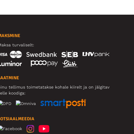
MAKSMINE
aksa turvaliselt:
SAATMINE
inu tellimus toimetatakse kohale kiirelt ja on jälgitav
elle koodiga:
SOTSIAALMEEDIA