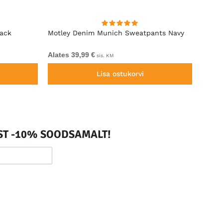
lack
Motley Denim Munich Sweatpants Navy
Motle
Alates 39,99 €
Alates
sis. KM
Lisa ostukorvi
ST -10% SOODSAMALT!