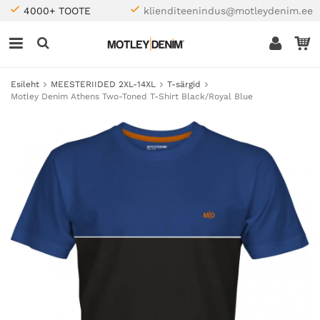
4000+ TOOTE
klienditeenindus@motleydenim.ee
Esileht
MEESTERIIDED 2XL-14XL
T-särgid
Motley Denim Athens Two-Toned T-Shirt Black/Royal Blue