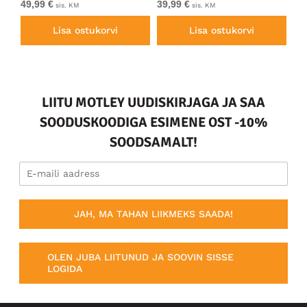
49,99 €
39,99 €
49
sis. KM
sis. KM
Lisa ostukorvi
Lisa ostukorvi
LIITU MOTLEY UUDISKIRJAGA JA SAA
SOODUSKOODIGA ESIMENE OST -10%
SOODSAMALT!
JAH, MA TAHAN LIIKMEKS SAADA!
OLEN JUBA LIITUNUD JA SOOVIN SISSE
LOGIDA