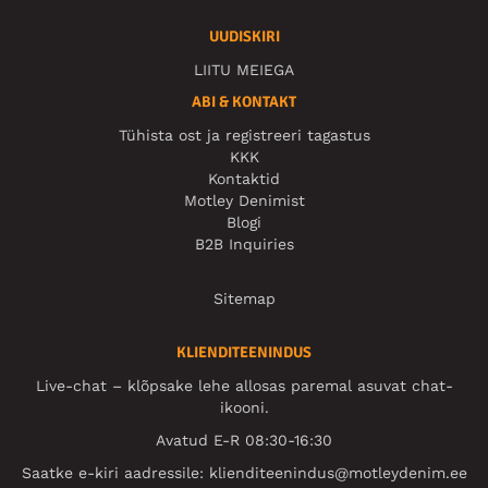
UUDISKIRI
LIITU MEIEGA
ABI & KONTAKT
Tühista ost ja registreeri tagastus
KKK
Kontaktid
Motley Denimist
Blogi
B2B Inquiries
Sitemap
KLIENDITEENINDUS
Live-chat – klõpsake lehe allosas paremal asuvat chat-
ikooni.
Avatud E-R 08:30-16:30
Saatke e-kiri aadressile:
klienditeenindus@motleydenim.ee