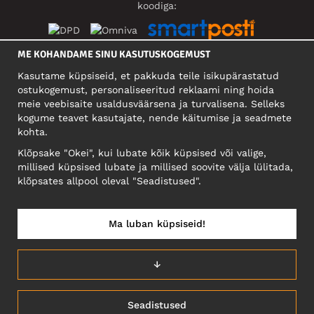
koodiga:
ME KOHANDAME SINU KASUTUSKOGEMUST
SOTSIAALMEEDIA
Kasutame küpsiseid, et pakkuda teile isikupärastatud
ostukogemust, personaliseeritud reklaami ning hoida
meie veebisaite usaldusväärsena ja turvalisena. Selleks
kogume teavet kasutajate, nende käitumise ja seadmete
FIRMA
kohta.
Motley Denim Eesti OÜ
Klõpsake "Okei", kui lubate kõik küpsised või valige,
Mäeküla tn 9, EE-13525 Tallinn
millised küpsised lubate ja millised soovite välja lülitada,
Reg: 17449603, KMKR: EE102960721
klõpsates allpool oleval "Seadistused".
NB! Ärge saatke tooteid tagasi sellele aadressile!
Ma luban küpsiseid!
EESTI/EESTI KEEL
↓
Seadistused