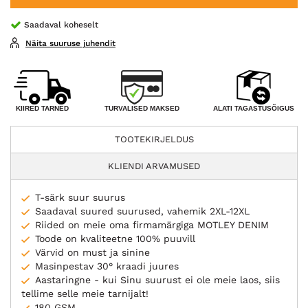
Saadaval koheselt
Näita suuruse juhendit
TURVALISED MAKSED
KIIRED TARNED
ALATI TAGASTUSÕIGUS
TOOTEKIRJELDUS
KLIENDI ARVAMUSED
T-särk suur suurus
Saadaval suured suurused, vahemik 2XL-12XL
Riided on meie oma firmamärgiga MOTLEY DENIM
Toode on kvaliteetne 100% puuvill
Värvid on must ja sinine
Masinpestav 30° kraadi juures
Aastaringne - kui Sinu suurust ei ole meie laos, siis
tellime selle meie tarnijalt!
180 GSM