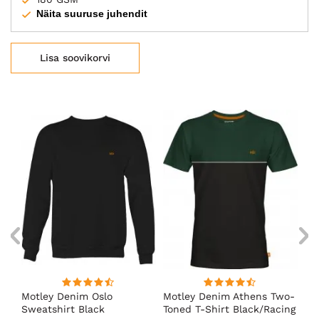
Näita suuruse juhendit
Lisa soovikorvi
wo-
Motley Denim Oslo
Motley Denim Athens Two-
Mo
k
Sweatshirt Black
Toned T-Shirt Black/Racing
To