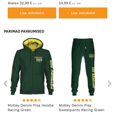
Green
Alates 32,99 €
19,99 €
Al
sis. KM
sis. KM
Lisa ostukorvi
Lisa ostukorvi
PARIMAD PAKKUMISED
ärk
Motley Denim Pisa Hoodie
Motley Denim Pisa
Mo
Racing Green
Sweatpants Racing Green
Ho