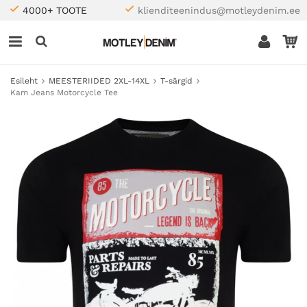
4000+ TOOTE
klienditeenindus@motleydenim.ee
Esileht
MEESTERIIDED 2XL-14XL
T-särgid
Kam Jeans Motorcycle Tee