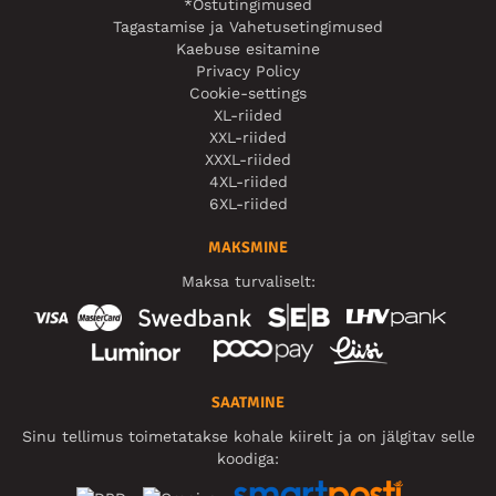
*Ostutingimused
Tagastamise ja Vahetusetingimused
Kaebuse esitamine
Privacy Policy
Cookie-settings
XL-riided
XXL-riided
XXXL-riided
4XL-riided
6XL-riided
MAKSMINE
Maksa turvaliselt:
SAATMINE
Sinu tellimus toimetatakse kohale kiirelt ja on jälgitav selle
koodiga: