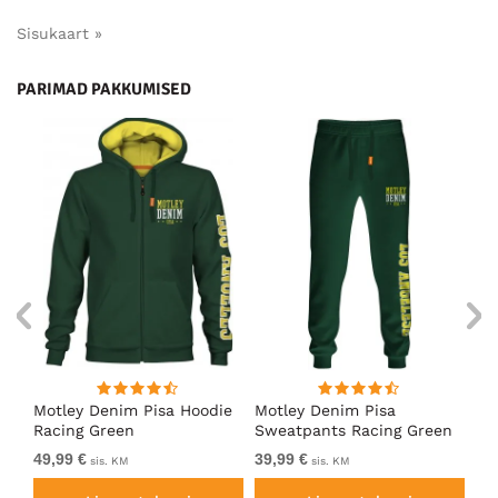
Sisukaart »
PARIMAD PAKKUMISED
ärk
Motley Denim Pisa Hoodie
Motley Denim Pisa
Mo
Racing Green
Sweatpants Racing Green
Ho
49,99 €
39,99 €
49
sis. KM
sis. KM