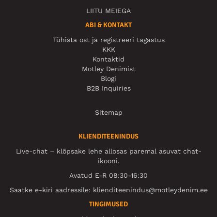
LIITU MEIEGA
ABI & KONTAKT
Tühista ost ja registreeri tagastus
KKK
Kontaktid
Motley Denimist
Blogi
B2B Inquiries
Sitemap
KLIENDITEENINDUS
Live-chat – klõpsake lehe allosas paremal asuvat chat-
ikooni.
Avatud E-R 08:30-16:30
Saatke e-kiri aadressile:
klienditeenindus@motleydenim.ee
TINGIMUSED