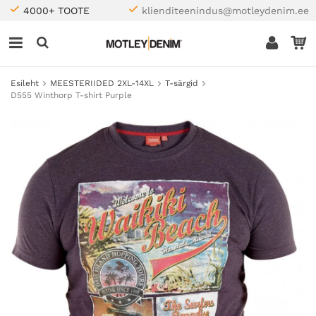
4000+ TOOTE
klienditeenindus@motleydenim.ee
Esileht
MEESTERIIDED 2XL-14XL
T-särgid
D555 Winthorp T-shirt Purple