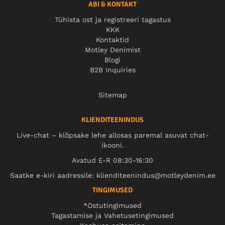
ABI & KONTAKT
Tühista ost ja registreeri tagastus
KKK
Kontaktid
Motley Denimist
Blogi
B2B Inquiries
Sitemap
KLIENDITEENINDUS
Live-chat – klõpsake lehe allosas paremal asuvat chat-
ikooni.
Avatud E-R 08:30-16:30
Saatke e-kiri aadressile:
klienditeenindus@motleydenim.ee
TINGIMUSED
*Ostutingimused
Tagastamise ja Vahetusetingimused