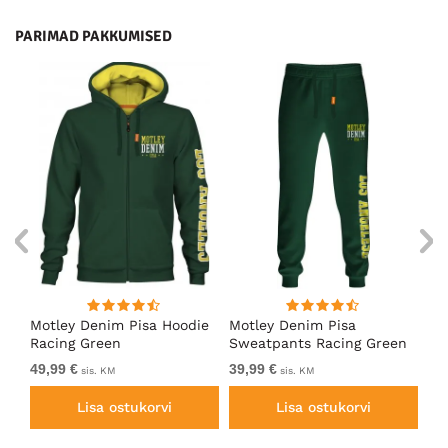
PARIMAD PAKKUMISED
ärk
Motley Denim Pisa Hoodie
Motley Denim Pisa
Mo
Racing Green
Sweatpants Racing Green
Ho
49,99 €
39,99 €
49
sis. KM
sis. KM
Lisa ostukorvi
Lisa ostukorvi