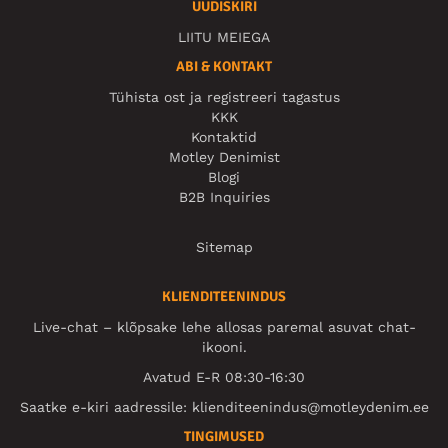
UUDISKIRI
LIITU MEIEGA
ABI & KONTAKT
Tühista ost ja registreeri tagastus
KKK
Kontaktid
Motley Denimist
Blogi
B2B Inquiries
Sitemap
KLIENDITEENINDUS
Live-chat – klõpsake lehe allosas paremal asuvat chat-
ikooni.
Avatud E-R 08:30-16:30
Saatke e-kiri aadressile:
klienditeenindus@motleydenim.ee
TINGIMUSED