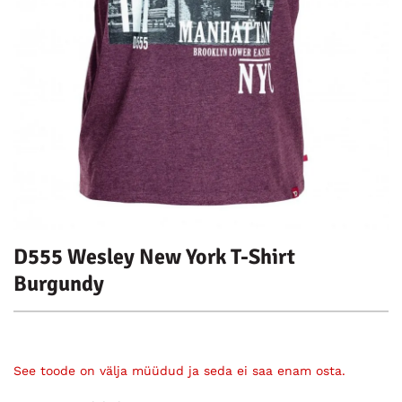
D555 Wesley New York T-Shirt
Burgundy
See toode on välja müüdud ja seda ei saa enam osta.