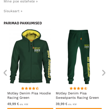
Mine poe esilehele »
Sisukaart »
PARIMAD PAKKUMISED
ärk
Motley Denim Pisa Hoodie
Motley Denim Pisa
Mo
Racing Green
Sweatpants Racing Green
Ho
49,99 €
39,99 €
49
sis. KM
sis. KM