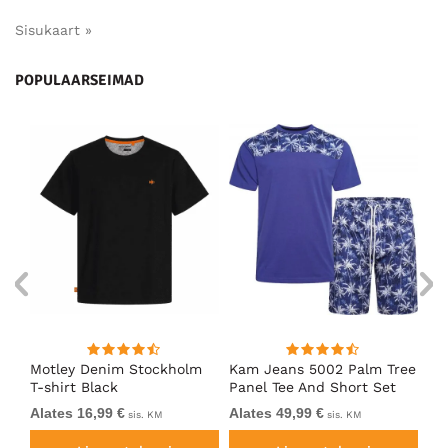
Sisukaart »
POPULAARSEIMAD
nk
Motley Denim Stockholm
Kam Jeans 5002 Palm Tree
Mo
T-shirt Black
Panel Tee And Short Set
Sh
Electric Blue
Bl
Alates 16,99 €
Alates 49,99 €
Al
sis. KM
sis. KM