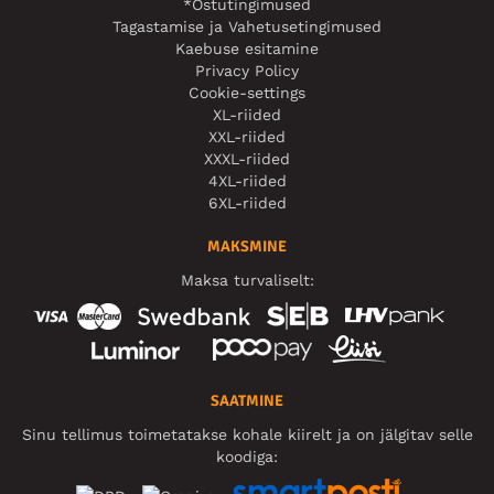
*Ostutingimused
Tagastamise ja Vahetusetingimused
Kaebuse esitamine
Privacy Policy
Cookie-settings
XL-riided
XXL-riided
XXXL-riided
4XL-riided
6XL-riided
MAKSMINE
Maksa turvaliselt:
SAATMINE
Sinu tellimus toimetatakse kohale kiirelt ja on jälgitav selle
koodiga: