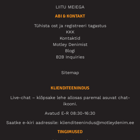
LIITU MEIEGA
ABI & KONTAKT
Tühista ost ja registreeri tagastus
KKK
Kontaktid
Motley Denimist
Blogi
B2B Inquiries
Sitemap
KLIENDITEENINDUS
Live-chat – klõpsake lehe allosas paremal asuvat chat-
ikooni.
Avatud E-R 08:30-16:30
Saatke e-kiri aadressile:
klienditeenindus@motleydenim.ee
TINGIMUSED