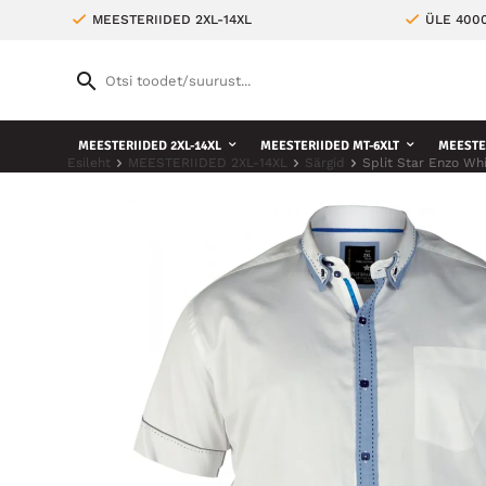
MEESTERIIDED 2XL-14XL
ÜLE 400
MEESTERIIDED 2XL-14XL
MEESTERIIDED MT-6XLT
MEESTE 
Esileht
MEESTERIIDED 2XL-14XL
Särgid
Split Star Enzo Wh