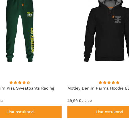
im Pisa Sweatpants Racing
Motley Denim Parma Hoodie B
49,99 €
KM
sis. KM
Lisa ostukorvi
Lisa ostukorvi