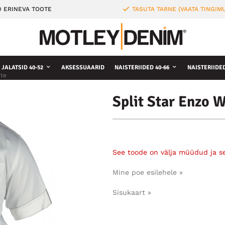
0 ERINEVA TOOTE
TASUTA TARNE (VAATA TINGIMU
JALATSID 40-52
AKSESSUAARID
NAISTERIIDED 40-66
NAISTERIIDE
ite
Split Star Enzo 
See toode on välja müüdud ja s
Mine poe esilehele »
Sisukaart »