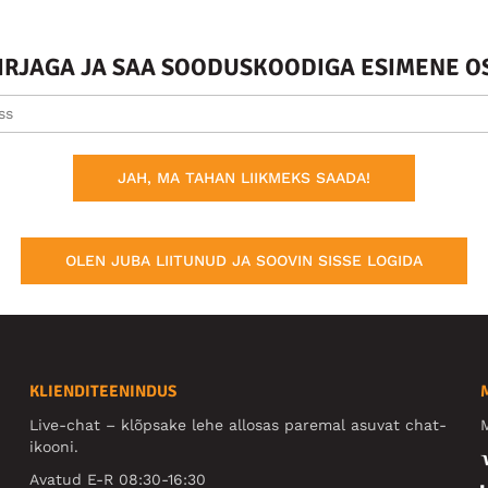
KIRJAGA JA SAA SOODUSKOODIGA ESIMENE O
JAH, MA TAHAN LIIKMEKS SAADA!
OLEN JUBA LIITUNUD JA SOOVIN SISSE LOGIDA
KLIENDITEENINDUS
Live-chat – klõpsake lehe allosas paremal asuvat chat-
M
ikooni.
Avatud E-R 08:30-16:30