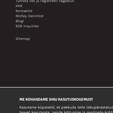
Tühista ost ja registreeri tagastus
KKK
Kontaktid
Motley Denimist
Blogi
B2B Inquiries
Sitemap
ME KOHANDAME SINU KASUTUSKOGEMUST
Kasutame küpsiseid, et pakkuda teile isikupärastatud
teavet kasutajate, nende käitumise ja seadmete koht