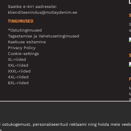
Saatke e-kiri aadressile:
klienditeenindus@motleydenim.ee
TINGIMUSED
S
*Ostutingimused
s
Tagastamise ja Vahetusetingimused
Kaebuse esitamine
Privacy Policy
Cookie-settings
XL-riided
XXL-riided
XXXL-riided
4XL-riided
6XL-riided
M
N
 ostukogemust, personaliseeritud reklaami ning hoida meie veebi
a.