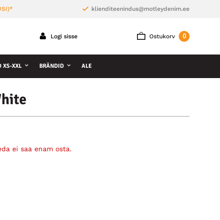
SI)*
klienditeenindus@motleydenim.ee
0
Logi sisse
Ostukorv
D XS-XXL
BRÄNDID
ALE
White
eda ei saa enam osta.