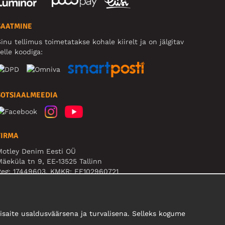
SAATMINE
inu tellimus toimetatakse kohale kiirelt ja on jälgitav
elle koodiga:
SOTSIAALMEEDIA
FIRMA
Motley Denim Eesti OÜ
äeküla tn 9, EE-13525 Tallinn
Reg: 17449603, KMKR: EE102960721
B! Ärge saatke tooteid tagasi sellele aadressile!
saite usaldusväärsena ja turvalisena. Selleks kogume