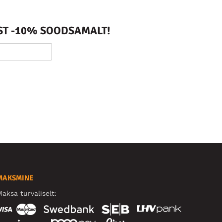
ST -10% SOODSAMALT!
MAKSMINE
aksa turvaliselt: