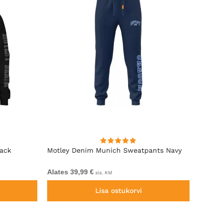
lack
Motley Denim Munich Sweatpants Navy
Motle
Alates 39,99 €
Alates
sis. KM
Lisa ostukorvi