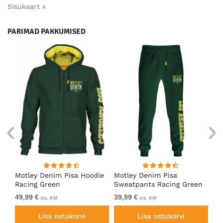
Sisukaart »
PARIMAD PAKKUMISED
ärk
Motley Denim Pisa Hoodie
Motley Denim Pisa
Mo
Racing Green
Sweatpants Racing Green
Ho
49,99 €
39,99 €
49
sis. KM
sis. KM
Lisa ostukorvi
Lisa ostukorvi