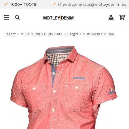
4000+ TOOTE
klienditeenindus@motleydenim.ee
Esileht
MEESTERIIDED 2XL-14XL
Särgid
Mish Mash Sid Red