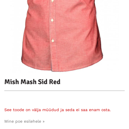
Mish Mash Sid Red
See toode on välja müüdud ja seda ei saa enam osta.
Mine poe esilehele »