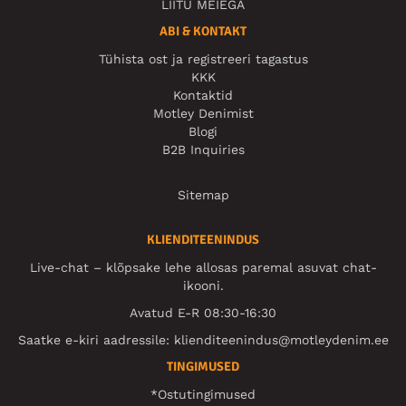
LIITU MEIEGA
ABI & KONTAKT
Tühista ost ja registreeri tagastus
KKK
Kontaktid
Motley Denimist
Blogi
B2B Inquiries
Sitemap
KLIENDITEENINDUS
Live-chat – klõpsake lehe allosas paremal asuvat chat-
ikooni.
Avatud E-R 08:30-16:30
Saatke e-kiri aadressile:
klienditeenindus@motleydenim.ee
TINGIMUSED
*Ostutingimused