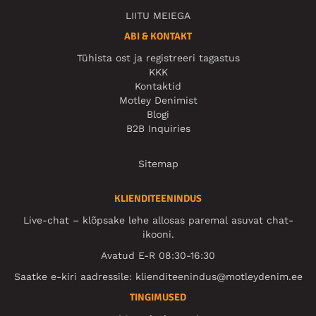
LIITU MEIEGA
ABI & KONTAKT
Tühista ost ja registreeri tagastus
KKK
Kontaktid
Motley Denimist
Blogi
B2B Inquiries
Sitemap
KLIENDITEENINDUS
Live-chat – klõpsake lehe allosas paremal asuvat chat-
ikooni.
Avatud E-R 08:30-16:30
Saatke e-kiri aadressile:
klienditeenindus@motleydenim.ee
TINGIMUSED