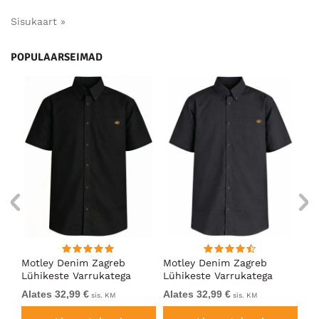
Sisukaart »
POPULAARSEIMAD
ng
Motley Denim Zagreb
Motley Denim Zagreb
Mo
Lühikeste Varrukatega
Lühikeste Varrukatega
Lü
Särk Must
Särk Tumehall
Sä
Alates 32,99 €
Alates 32,99 €
Al
sis. KM
sis. KM