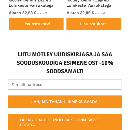
Motley Denim Zagreb
Motley Denim Zagreb
Mo
ade
Lühikeste Varrukatega
Lühikeste Varrukatega
Lü
Särk Must
Särk Tumehall
Sä
Alates 32,99 €
Alates 32,99 €
32
sis. KM
sis. KM
Lisa ostukorvi
Lisa ostukorvi
LIITU MOTLEY UUDISKIRJAGA JA SAA
SOODUSKOODIGA ESIMENE OST -10%
SOODSAMALT!
JAH, MA TAHAN LIIKMEKS SAADA!
OLEN JUBA LIITUNUD JA SOOVIN SISSE
LOGIDA