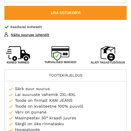
LISA OSTUKORVI
Saadaval koheselt
Näita suuruse juhendit
TURVALISED MAKSED
KIIRED TARNED
ALATI TAGASTUSÕIGUS
TOOTEKIRJELDUS
Särk suur suurus
Lai suuruste vahemik 2XL-8XL
Toode on firmalt KAM JEANS
Toode on kvaliteetne 100% puuvill
Värv on punane
Masinpestav 30° kraadi juures
Särgil on üks rinnatasku
Hooajatoode