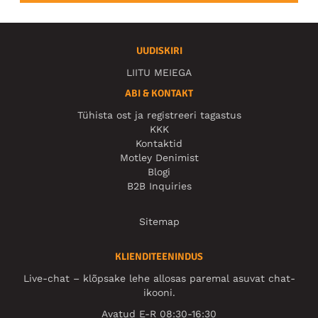
UUDISKIRI
LIITU MEIEGA
ABI & KONTAKT
Tühista ost ja registreeri tagastus
KKK
Kontaktid
Motley Denimist
Blogi
B2B Inquiries
Sitemap
KLIENDITEENINDUS
Live-chat – klõpsake lehe allosas paremal asuvat chat-
ikooni.
Avatud E-R 08:30-16:30