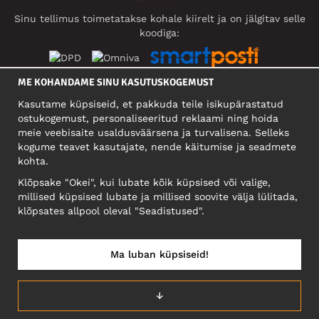
Sinu tellimus toimetatakse kohale kiirelt ja on jälgitav selle
koodiga:
ME KOHANDAME SINU KASUTUSKOGEMUST
SOTSIAALMEEDIA
Kasutame küpsiseid, et pakkuda teile isikupärastatud
ostukogemust, personaliseeritud reklaami ning hoida
meie veebisaite usaldusväärsena ja turvalisena. Selleks
kogume teavet kasutajate, nende käitumise ja seadmete
FIRMA
kohta.
Motley Denim Eesti OÜ
Klõpsake "Okei", kui lubate kõik küpsised või valige,
Mäeküla tn 9, EE-13525 Tallinn
millised küpsised lubate ja millised soovite välja lülitada,
Reg: 17449603, KMKR: EE102960721
klõpsates allpool oleval "Seadistused".
NB! Ärge saatke tooteid tagasi sellele aadressile!
Ma luban küpsiseid!
EESTI/EESTI KEEL
↓