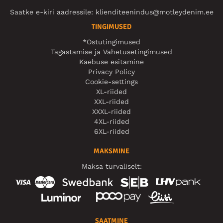
Saatke e-kiri aadressile:
klienditeenindus@motleydenim.ee
TINGIMUSED
*Ostutingimused
Tagastamise ja Vahetusetingimused
Kaebuse esitamine
Privacy Policy
Cookie-settings
XL-riided
XXL-riided
XXXL-riided
4XL-riided
6XL-riided
MAKSMINE
Maksa turvaliselt:
SAATMINE