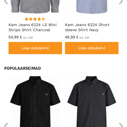
Kam Jeans 6224 LS Mini
Kam Jeans 6224 Short
Ka
Stripe Shirt Charcoal
sleeve Shirt Navy
Gi
54,99 €
49,99 €
39
sis. KM
sis. KM
Lisa ostukorvi
Lisa ostukorvi
POPULAARSEIMAD