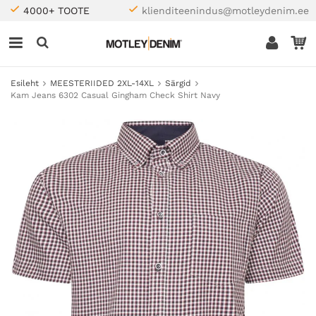
4000+ TOOTE
klienditeenindus@motleydenim.ee
Esileht
MEESTERIIDED 2XL-14XL
Särgid
Kam Jeans 6302 Casual Gingham Check Shirt Navy