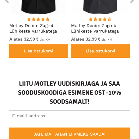
Motley Denim Zagreb
Motley Denim Zagreb
Mo
Lühikeste Varrukatega
Lühikeste Varrukatega
Lü
Särk Must
Särk Tumehall
Sä
Alates 32,99 €
Alates 32,99 €
Al
sis. KM
sis. KM
Lisa ostukorvi
Lisa ostukorvi
LIITU MOTLEY UUDISKIRJAGA JA SAA
SOODUSKOODIGA ESIMENE OST -10%
SOODSAMALT!
JAH, MA TAHAN LIIKMEKS SAADA!