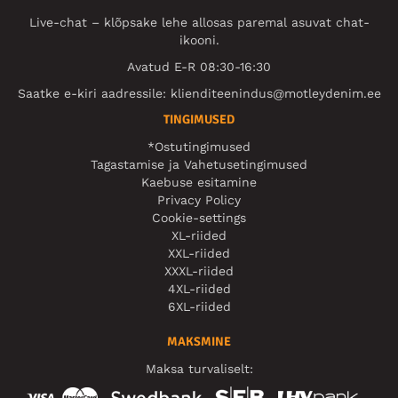
Live-chat – klõpsake lehe allosas paremal asuvat chat-
ikooni.
Avatud E-R 08:30-16:30
Saatke e-kiri aadressile:
klienditeenindus@motleydenim.ee
TINGIMUSED
*Ostutingimused
Tagastamise ja Vahetusetingimused
Kaebuse esitamine
Privacy Policy
Cookie-settings
XL-riided
XXL-riided
XXXL-riided
4XL-riided
6XL-riided
MAKSMINE
Maksa turvaliselt: