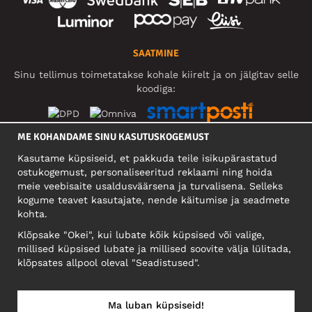
SAATMINE
Sinu tellimus toimetatakse kohale kiirelt ja on jälgitav selle
koodiga:
ME KOHANDAME SINU KASUTUSKOGEMUST
SOTSIAALMEEDIA
Kasutame küpsiseid, et pakkuda teile isikupärastatud
ostukogemust, personaliseeritud reklaami ning hoida
meie veebisaite usaldusväärsena ja turvalisena. Selleks
kogume teavet kasutajate, nende käitumise ja seadmete
FIRMA
kohta.
Motley Denim Eesti OÜ
Klõpsake "Okei", kui lubate kõik küpsised või valige,
Mäeküla tn 9, EE-13525 Tallinn
millised küpsised lubate ja millised soovite välja lülitada,
Reg: 17449603, KMKR: EE102960721
klõpsates allpool oleval "Seadistused".
NB! Ärge saatke tooteid tagasi sellele aadressile!
Ma luban küpsiseid!