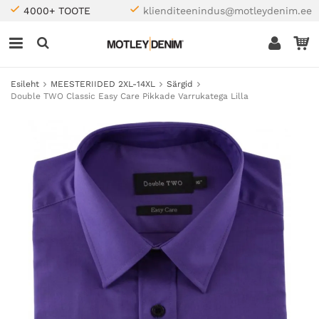
4000+ TOOTE
klienditeenindus@motleydenim.ee
Esileht
MEESTERIIDED 2XL-14XL
Särgid
Double TWO Classic Easy Care Pikkade Varrukatega Lilla