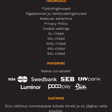
TINGIMUSED
*Ostutingimused
Tagastamise ja Vahetusetingimused
Kaebuse esitamine
Privacy Policy
Cookie-settings
XL-riided
XXL-riided
XXXL-riided
4XL-riided
6XL-riided
MAKSMINE
Maksa turvaliselt:
SAATMINE
Sinu tellimus toimetatakse kohale kiirelt ja on jälgitav selle
koodiga: