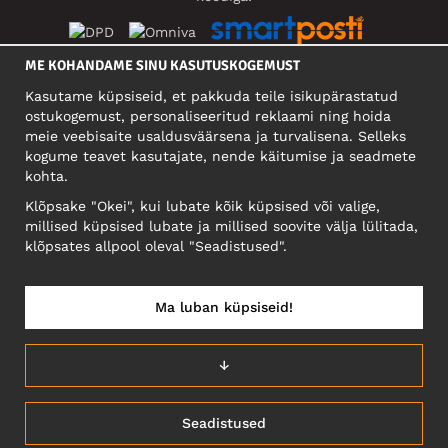
ME KOHANDAME SINU KASUTUSKOGEMUST
SOTSIAALMEEDIA
Kasutame küpsiseid, et pakkuda teile isikupärastatud
ostukogemust, personaliseeritud reklaami ning hoida
meie veebisaite usaldusväärsena ja turvalisena. Selleks
kogume teavet kasutajate, nende käitumise ja seadmete
FIRMA
kohta.
Motley Denim Eesti OÜ
Klõpsake "Okei", kui lubate kõik küpsised või valige,
Mäeküla tn 9, EE-13525 Tallinn
millised küpsised lubate ja millised soovite välja lülitada,
Reg: 17449603, KMKR: EE102960721
klõpsates allpool oleval "Seadistused".
NB! Ärge saatke tooteid tagasi sellele aadressile!
Ma luban küpsiseid!
EESTI/EESTI KEEL
↓
Seadistused