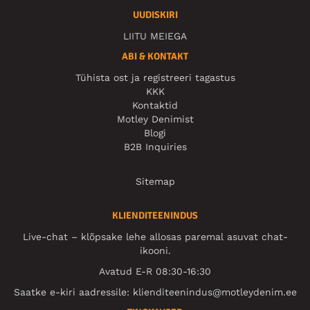
UUDISKIRI
LIITU MEIEGA
ABI & KONTAKT
Tühista ost ja registreeri tagastus
KKK
Kontaktid
Motley Denimist
Blogi
B2B Inquiries
Sitemap
KLIENDITEENINDUS
Live-chat – klõpsake lehe allosas paremal asuvat chat-
ikooni.
Avatud E-R 08:30-16:30
Saatke e-kiri aadressile:
klienditeenindus@motleydenim.ee