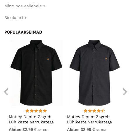
Mine poe esilehele »
Sisukaart »
POPULAARSEIMAD
Motley Denim Zagreb
Motley Denim Zagreb
Ka
Lühikeste Varrukatega
Lühikeste Varrukatega
Ch
Särk Must
Särk Tumehall
Bl
Alates 32,99 €
Alates 32,99 €
15
sis. KM
sis. KM