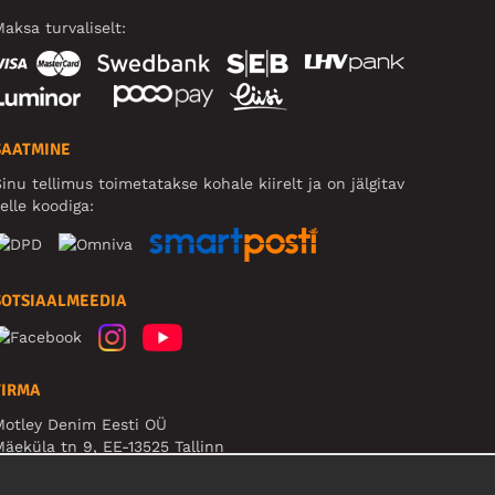
aksa turvaliselt:
SAATMINE
inu tellimus toimetatakse kohale kiirelt ja on jälgitav
elle koodiga:
SOTSIAALMEEDIA
FIRMA
Motley Denim Eesti OÜ
äeküla tn 9, EE-13525 Tallinn
Reg: 17449603, KMKR: EE102960721