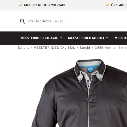
MEESTERIIDED 2XL-14XL
ÜLE 400
MEESTERIIDED 2XL-14XL
MEESTERIIDED MT-6XLT
MEESTE 
Esileht
MEESTERIIDED 2XL-14XL
Särgid
D555 Norman Shirt