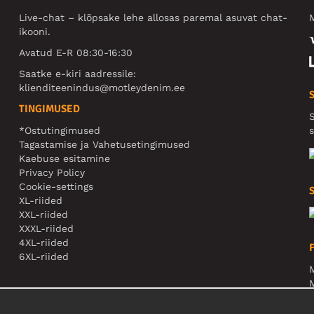
Live-chat – klõpsake lehe allosas paremal asuvat chat-
M
ikooni.
Avatud E-R 08:30-16:30
Saatke e-kiri aadressile:
klienditeenindus@motleydenim.ee
TINGIMUSED
S
*Ostutingimused
s
Tagastamise ja Vahetusetingimused
Kaebuse esitamine
Privacy Policy
Cookie-settings
XL-riided
XXL-riided
XXXL-riided
4XL-riided
6XL-riided
M