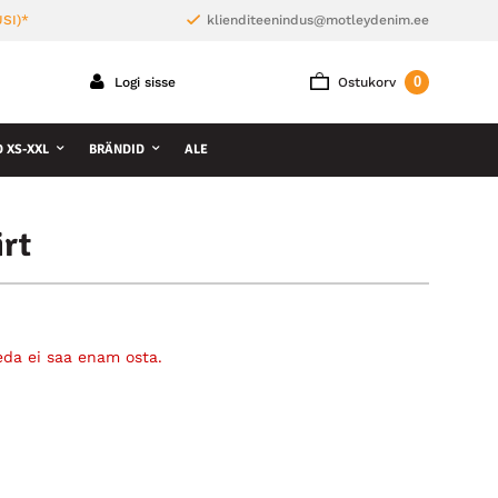
SI)*
klienditeenindus@motleydenim.ee
0
Logi sisse
Ostukorv
D XS-XXL
BRÄNDID
ALE
rt
eda ei saa enam osta.