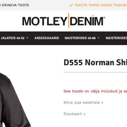
0 ERINEVA TOOTE
TASUTA TARNE (VAATA TINGIMU
JALATSID 40-52
AKSESSUAARID
NAISTERIIDED 40-66
NAISTERIIDE
D555 Norman Shi
See toode on välja müüdud ja s
Mine poe esilehele »
Sisukaart »