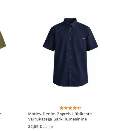
e
Motley Denim Zagreb Lühikeste
Kam J
Varrukatega Särk Tumesinine
Sleeve
32,99 €
Alates
sis. KM