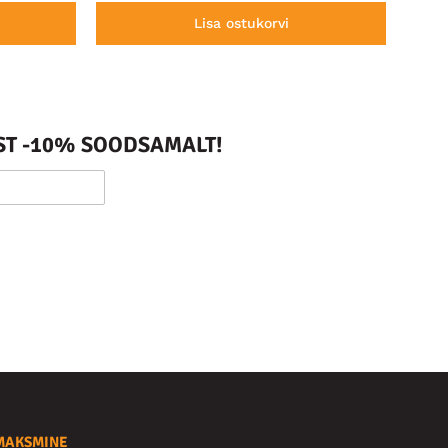
Lisa ostukorvi
ST -10% SOODSAMALT!
MAKSMINE