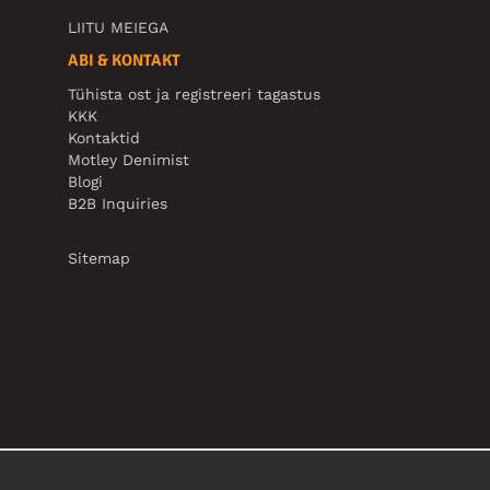
LIITU MEIEGA
ABI & KONTAKT
Tühista ost ja registreeri tagastus
KKK
Kontaktid
Motley Denimist
Blogi
B2B Inquiries
Sitemap