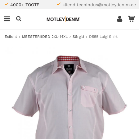
4000+ TOOTE
klienditeenindus@motleydenim.ee
Esileht
MEESTERIIDED 2XL-14XL
Särgid
D555 Luigi Shirt