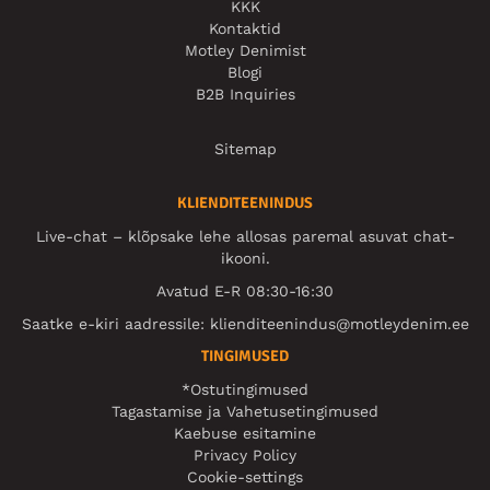
KKK
Kontaktid
Motley Denimist
Blogi
B2B Inquiries
Sitemap
KLIENDITEENINDUS
Live-chat – klõpsake lehe allosas paremal asuvat chat-
ikooni.
Avatud E-R 08:30-16:30
Saatke e-kiri aadressile:
klienditeenindus@motleydenim.ee
TINGIMUSED
*Ostutingimused
Tagastamise ja Vahetusetingimused
Kaebuse esitamine
Privacy Policy
Cookie-settings