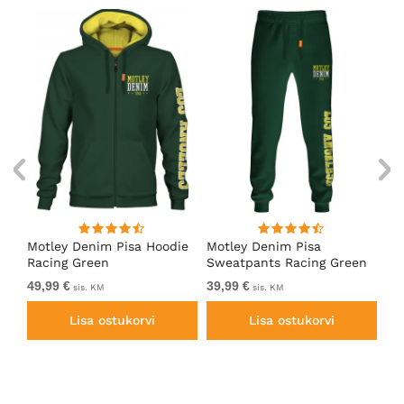
ärk
Motley Denim Pisa Hoodie
Motley Denim Pisa
Mo
Racing Green
Sweatpants Racing Green
Ho
49,99 €
39,99 €
49
sis. KM
sis. KM
Lisa ostukorvi
Lisa ostukorvi