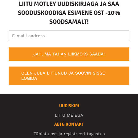
LIITU MOTLEY UUDISKIRJAGA JA SAA
SOODUSKOODIGA ESIMENE OST -10%
SOODSAMALT!
JAH, MA TAHAN LIIKMEKS SAADA!
OLEN JUBA LIITUNUD JA SOOVIN SISSE
LOGIDA
UUDISKIRI
LIITU MEIEGA
ABI & KONTAKT
Tühista ost ja registreeri tagastus