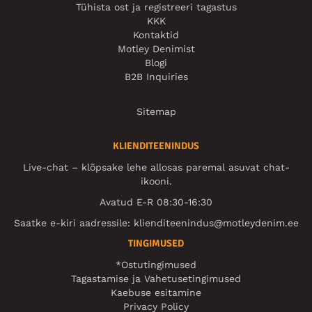
Tühista ost ja registreeri tagastus
KKK
Kontaktid
Motley Denimist
Blogi
B2B Inquiries
Sitemap
KLIENDITEENINDUS
Live-chat – klõpsake lehe allosas paremal asuvat chat-
ikooni.
Avatud E-R 08:30-16:30
Saatke e-kiri aadressile:
klienditeenindus@motleydenim.ee
TINGIMUSED
*Ostutingimused
Tagastamise ja Vahetusetingimused
Kaebuse esitamine
Privacy Policy