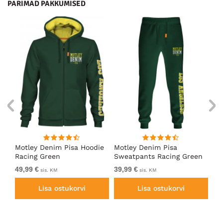
PARIMAD PAKKUMISED
ärk
Motley Denim Pisa Hoodie
Motley Denim Pisa
Mo
Racing Green
Sweatpants Racing Green
Ho
49,99 €
39,99 €
49
sis. KM
sis. KM
Lisa ostukorvi
Lisa ostukorvi