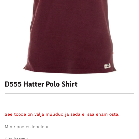
D555 Hatter Polo Shirt
See toode on välja müüdud ja seda ei saa enam osta.
Mine poe esilehele »