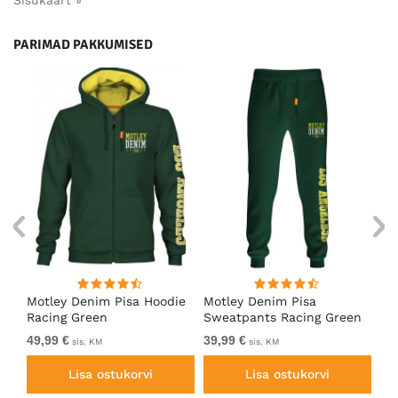
Sisukaart »
PARIMAD PAKKUMISED
ärk
Motley Denim Pisa Hoodie
Motley Denim Pisa
Mo
Racing Green
Sweatpants Racing Green
Ho
49,99 €
39,99 €
49
sis. KM
sis. KM
Lisa ostukorvi
Lisa ostukorvi