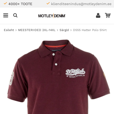
4000+ TOOTE
klienditeenindus@motleydenim.ee
Esileht
MEESTERIIDED 2XL-14XL
Särgid
D555 Hatter Polo Shirt