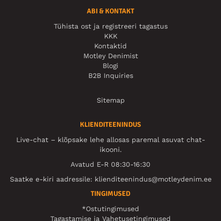
ABI & KONTAKT
Tühista ost ja registreeri tagastus
KKK
Kontaktid
Motley Denimist
Blogi
B2B Inquiries
Sitemap
KLIENDITEENINDUS
Live-chat – klõpsake lehe allosas paremal asuvat chat-
ikooni.
Avatud E-R 08:30-16:30
Saatke e-kiri aadressile:
klienditeenindus@motleydenim.ee
TINGIMUSED
*Ostutingimused
Tagastamise ja Vahetusetingimused