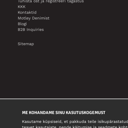
Tühista ost ja registreeri tagastus
KKK
Kontaktid
Motley Denimist
Blogi
B2B Inquiries
Sitemap
ME KOHANDAME SINU KASUTUSKOGEMUST
Kasutame küpsiseid, et pakkuda teile isikupärastatud
teavet kasutajate, nende käitumise ja seadmete koht