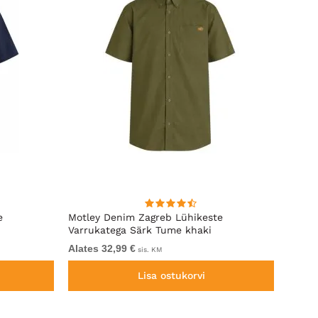
e
Motley Denim Zagreb Lühikeste
Kam J
Varrukatega Särk Tume khaki
Sleeve
Alates 32,99 €
Alates
sis. KM
Lisa ostukorvi