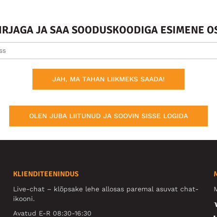
KIRJAGA JA SAA SOODUSKOODIGA ESIMENE O
JAH, MA TAHAN LIIKMEKS SAADA!
OLEN JUBA LIITUNUD JA SOOVIN SISSE LOGIDA
KLIENDITEENINDUS
Live-chat – klõpsake lehe allosas paremal asuvat chat-
M
ikooni.
Avatud E-R 08:30-16:30