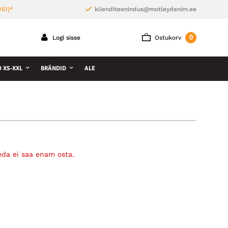
SI)*
klienditeenindus@motleydenim.ee
0
Logi sisse
Ostukorv
D XS-XXL
BRÄNDID
ALE
eda ei saa enam osta.