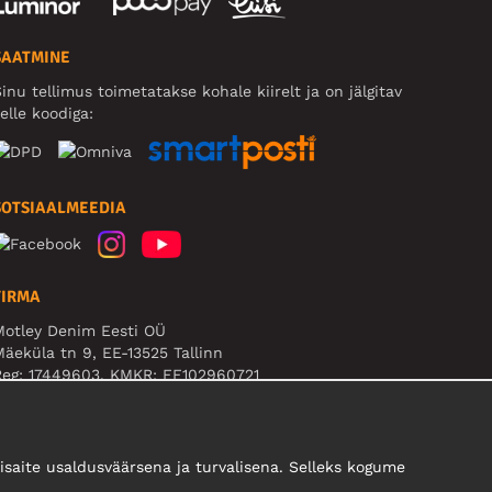
SAATMINE
inu tellimus toimetatakse kohale kiirelt ja on jälgitav
elle koodiga:
SOTSIAALMEEDIA
FIRMA
Motley Denim Eesti OÜ
äeküla tn 9, EE-13525 Tallinn
Reg: 17449603, KMKR: EE102960721
B! Ärge saatke tooteid tagasi sellele aadressile!
saite usaldusväärsena ja turvalisena. Selleks kogume