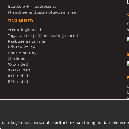
Saatke e-kiri aadressile:
klienditeenindus@motleydenim.ee
TINGIMUSED
S
*Ostutingimused
s
Tagastamise ja Vahetusetingimused
Kaebuse esitamine
Privacy Policy
Cookie-settings
XL-riided
XXL-riided
XXXL-riided
4XL-riided
6XL-riided
M
N
 ostukogemust, personaliseeritud reklaami ning hoida meie veebi
a.