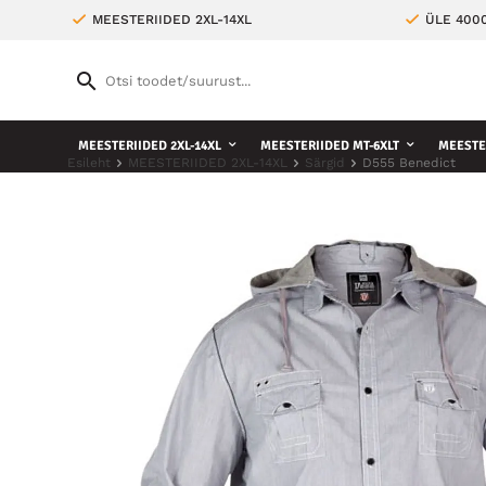
MEESTERIIDED 2XL-14XL
ÜLE 400
MEESTERIIDED 2XL-14XL
MEESTERIIDED MT-6XLT
MEESTE 
Esileht
MEESTERIIDED 2XL-14XL
Särgid
D555 Benedict