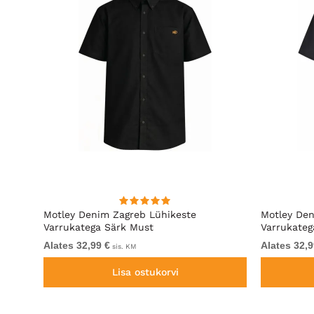
a
Motley Denim Zagreb Lühikeste
Motley Den
ge
Varrukatega Särk Must
Varrukateg
Alates 32,99 €
Alates 32,9
sis. KM
Lisa ostukorvi