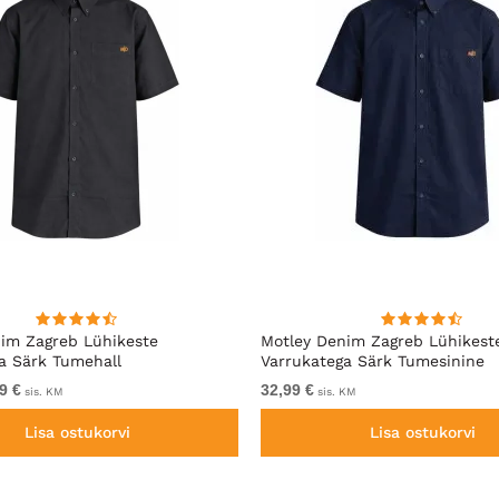
im Zagreb Lühikeste
Motley Denim Zagreb Lühikest
a Särk Tumehall
Varrukatega Särk Tumesinine
9 €
32,99 €
sis. KM
sis. KM
Lisa ostukorvi
Lisa ostukorvi