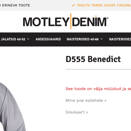
0 ERINEVA TOOTE
TASUTA TARNE (VAATA TINGIMU
JALATSID 40-52
AKSESSUAARID
NAISTERIIDED 40-66
NAISTERIIDE
D555 Benedict
See toode on välja müüdud ja s
Mine poe esilehele »
Sisukaart »