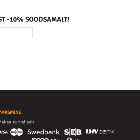
ST -10% SOODSAMALT!
MAKSMINE
aksa turvaliselt: