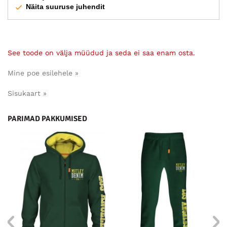
Näita suuruse juhendit
See toode on välja müüdud ja seda ei saa enam osta.
Mine poe esilehele »
Sisukaart »
PARIMAD PAKKUMISED