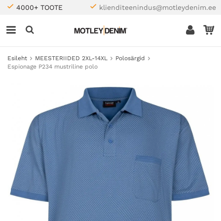
4000+ TOOTE
klienditeenindus@motleydenim.ee
Esileht
MEESTERIIDED 2XL-14XL
Polosärgid
Espionage P234 mustriline polo