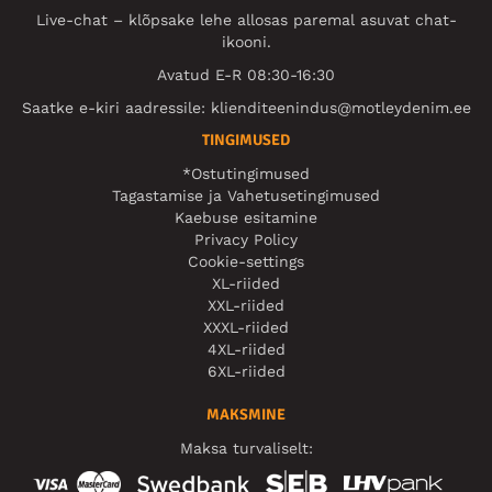
Live-chat – klõpsake lehe allosas paremal asuvat chat-
ikooni.
Avatud E-R 08:30-16:30
Saatke e-kiri aadressile:
klienditeenindus@motleydenim.ee
TINGIMUSED
*Ostutingimused
Tagastamise ja Vahetusetingimused
Kaebuse esitamine
Privacy Policy
Cookie-settings
XL-riided
XXL-riided
XXXL-riided
4XL-riided
6XL-riided
MAKSMINE
Maksa turvaliselt: