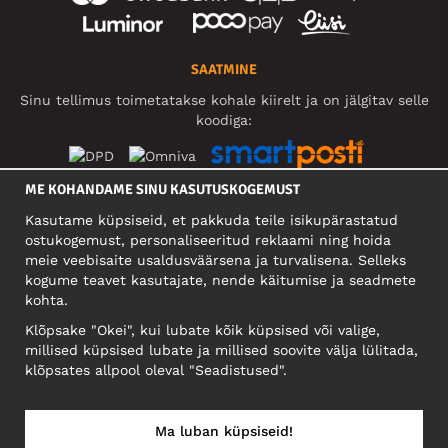
SAATMINE
Sinu tellimus toimetatakse kohale kiirelt ja on jälgitav selle
koodiga:
ME KOHANDAME SINU KASUTUSKOGEMUST
SOTSIAALMEEDIA
Kasutame küpsiseid, et pakkuda teile isikupärastatud
ostukogemust, personaliseeritud reklaami ning hoida
meie veebisaite usaldusväärsena ja turvalisena. Selleks
kogume teavet kasutajate, nende käitumise ja seadmete
FIRMA
kohta.
Motley Denim Eesti OÜ
Klõpsake "Okei", kui lubate kõik küpsised või valige,
Mäeküla tn 9, EE-13525 Tallinn
millised küpsised lubate ja millised soovite välja lülitada,
Reg: 17449603, KMKR: EE102960721
klõpsates allpool oleval "Seadistused".
NB! Ärge saatke tooteid tagasi sellele aadressile!
Ma luban küpsiseid!