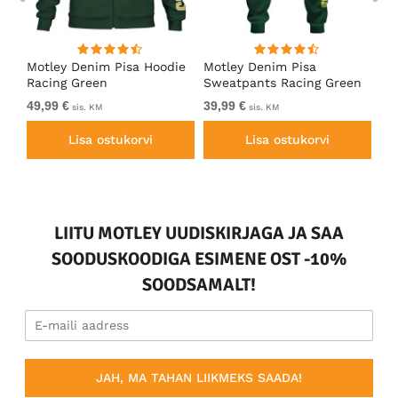
ärk
Motley Denim Pisa Hoodie
Motley Denim Pisa
Mo
Racing Green
Sweatpants Racing Green
Ho
49,99 €
39,99 €
49
sis. KM
sis. KM
Lisa ostukorvi
Lisa ostukorvi
LIITU MOTLEY UUDISKIRJAGA JA SAA
SOODUSKOODIGA ESIMENE OST -10%
SOODSAMALT!
JAH, MA TAHAN LIIKMEKS SAADA!