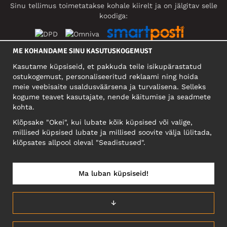
Sinu tellimus toimetatakse kohale kiirelt ja on jälgitav selle
koodiga:
ME KOHANDAME SINU KASUTUSKOGEMUST
SOTSIAALMEEDIA
Kasutame küpsiseid, et pakkuda teile isikupärastatud
ostukogemust, personaliseeritud reklaami ning hoida
meie veebisaite usaldusväärsena ja turvalisena. Selleks
kogume teavet kasutajate, nende käitumise ja seadmete
FIRMA
kohta.
Motley Denim Eesti OÜ
Klõpsake "Okei", kui lubate kõik küpsised või valige,
Mäeküla tn 9, EE-13525 Tallinn
millised küpsised lubate ja millised soovite välja lülitada,
Reg: 17449603, KMKR: EE102960721
klõpsates allpool oleval "Seadistused".
NB! Ärge saatke tooteid tagasi sellele aadressile!
Ma luban küpsiseid!
EESTI/EESTI KEEL
↓