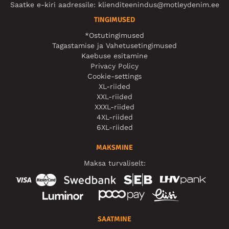
Saatke e-kiri aadressile:
klienditeenindus@motleydenim.ee
TINGIMUSED
*Ostutingimused
Tagastamise ja Vahetusetingimused
Kaebuse esitamine
Privacy Policy
Cookie-settings
XL-riided
XXL-riided
XXXL-riided
4XL-riided
6XL-riided
MAKSMINE
Maksa turvaliselt:
SAATMINE