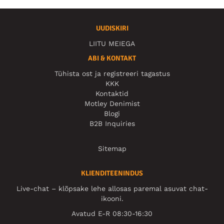
UUDISKIRI
LIITU MEIEGA
ABI & KONTAKT
Tühista ost ja registreeri tagastus
KKK
Kontaktid
Motley Denimist
Blogi
B2B Inquiries
Sitemap
KLIENDITEENINDUS
Live-chat – klõpsake lehe allosas paremal asuvat chat-
ikooni.
Avatud E-R 08:30-16:30