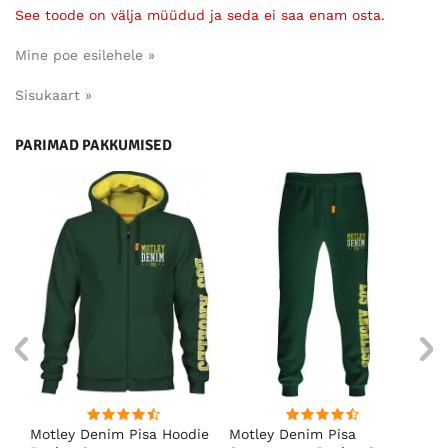
See toode on välja müüdud ja seda ei saa enam osta.
Mine poe esilehele »
Sisukaart »
PARIMAD PAKKUMISED
ärk
Motley Denim Pisa Hoodie
Motley Denim Pisa
Mo