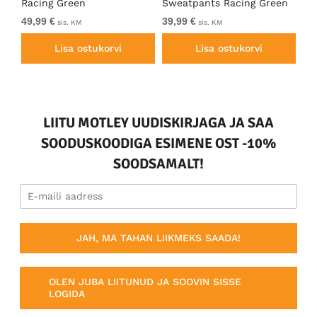
Racing Green
Sweatpants Racing Green
Ho
49,99 €
39,99 €
49
sis. KM
sis. KM
Lisa ostukorvi
Lisa ostukorvi
LIITU MOTLEY UUDISKIRJAGA JA SAA
SOODUSKOODIGA ESIMENE OST -10%
SOODSAMALT!
JAH, MA TAHAN LIIKMEKS SAADA!
OLEN JUBA LIITUNUD JA SOOVIN SISSE
LOGIDA