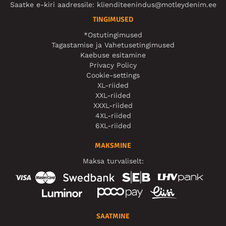
Saatke e-kiri aadressile:
klienditeenindus@motleydenim.ee
TINGIMUSED
*Ostutingimused
Tagastamise ja Vahetusetingimused
Kaebuse esitamine
Privacy Policy
Cookie-settings
XL-riided
XXL-riided
XXXL-riided
4XL-riided
6XL-riided
MAKSMINE
Maksa turvaliselt:
SAATMINE