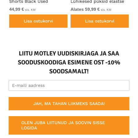
e
Shorts Black Used
Lühikesed püksid elastse
Do
vöökohaga Tumesinine
Ch
44,99 €
Alates 59,99 €
54
sis. KM
sis. KM
Lisa ostukorvi
Lisa ostukorvi
LIITU MOTLEY UUDISKIRJAGA JA SAA
SOODUSKOODIGA ESIMENE OST -10%
SOODSAMALT!
JAH, MA TAHAN LIIKMEKS SAADA!
OLEN JUBA LIITUNUD JA SOOVIN SISSE
LOGIDA