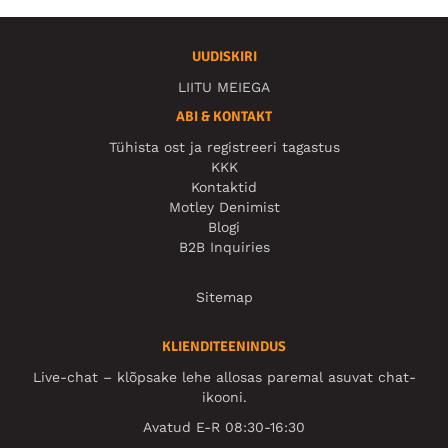
UUDISKIRI
LIITU MEIEGA
ABI & KONTAKT
Tühista ost ja registreeri tagastus
KKK
Kontaktid
Motley Denimist
Blogi
B2B Inquiries
Sitemap
KLIENDITEENINDUS
Live-chat – klõpsake lehe allosas paremal asuvat chat-
ikooni.
Avatud E-R 08:30-16:30