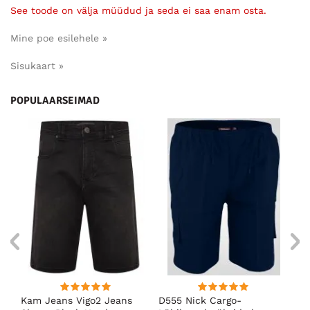
See toode on välja müüdud ja seda ei saa enam osta.
Mine poe esilehele »
Sisukaart »
POPULAARSEIMAD
Kam Jeans Vigo2 Jeans
D555 Nick Cargo-
Ka