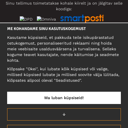
Sinu tellimus toimetatakse kohale kiirelt ja on jälgitav selle
koodiga:
ME KOHANDAME SINU KASUTUSKOGEMUST
SOTSIAALMEEDIA
Kasutame küpsiseid, et pakkuda teile isikupärastatud
ostukogemust, personaliseeritud reklaami ning hoida
meie veebisaite usaldusväärsena ja turvalisena. Selleks
kogume teavet kasutajate, nende käitumise ja seadmete
FIRMA
kohta.
Motley Denim Eesti OÜ
Klõpsake "Okei", kui lubate kõik küpsised või valige,
Mäeküla tn 9, EE-13525 Tallinn
millised küpsised lubate ja millised soovite välja lülitada,
Reg: 17449603, KMKR: EE102960721
klõpsates allpool oleval "Seadistused".
NB! Ärge saatke tooteid tagasi sellele aadressile!
Ma luban küpsiseid!
EESTI/EESTI KEEL
↓