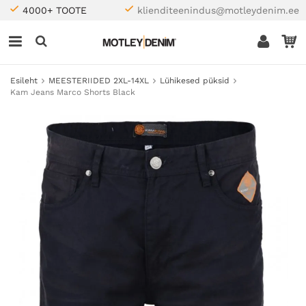
4000+ TOOTE
klienditeenindus@motleydenim.ee
Esileht
MEESTERIIDED 2XL-14XL
Lühikesed püksid
Kam Jeans Marco Shorts Black