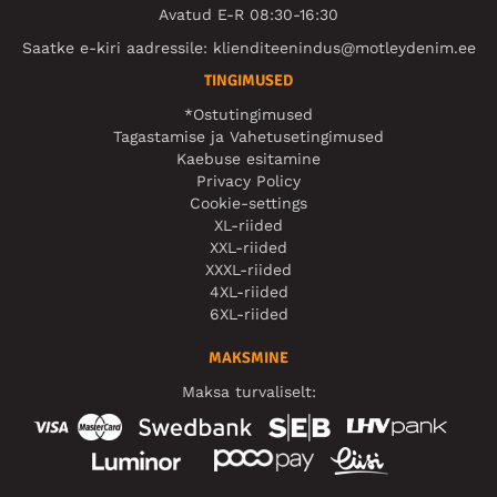
Avatud E-R 08:30-16:30
Saatke e-kiri aadressile:
klienditeenindus@motleydenim.ee
TINGIMUSED
*Ostutingimused
Tagastamise ja Vahetusetingimused
Kaebuse esitamine
Privacy Policy
Cookie-settings
XL-riided
XXL-riided
XXXL-riided
4XL-riided
6XL-riided
MAKSMINE
Maksa turvaliselt: