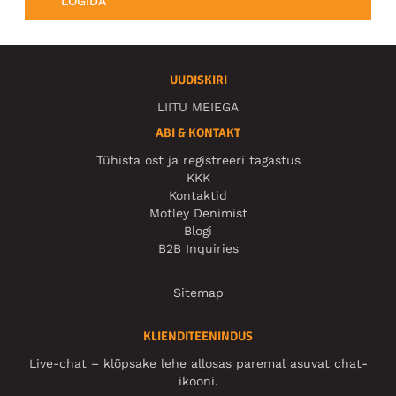
LOGIDA
UUDISKIRI
LIITU MEIEGA
ABI & KONTAKT
Tühista ost ja registreeri tagastus
KKK
Kontaktid
Motley Denimist
Blogi
B2B Inquiries
Sitemap
KLIENDITEENINDUS
Live-chat – klõpsake lehe allosas paremal asuvat chat-
ikooni.