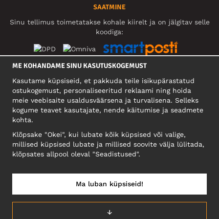
SAATMINE
Sinu tellimus toimetatakse kohale kiirelt ja on jälgitav selle
koodiga:
ME KOHANDAME SINU KASUTUSKOGEMUST
SOTSIAALMEEDIA
Kasutame küpsiseid, et pakkuda teile isikupärastatud
ostukogemust, personaliseeritud reklaami ning hoida
meie veebisaite usaldusväärsena ja turvalisena. Selleks
kogume teavet kasutajate, nende käitumise ja seadmete
FIRMA
kohta.
Motley Denim Eesti OÜ
Klõpsake "Okei", kui lubate kõik küpsised või valige,
Mäeküla tn 9, EE-13525 Tallinn
millised küpsised lubate ja millised soovite välja lülitada,
Reg: 17449603, KMKR: EE102960721
klõpsates allpool oleval "Seadistused".
NB! Ärge saatke tooteid tagasi sellele aadressile!
Ma luban küpsiseid!
EESTI/EESTI KEEL
↓