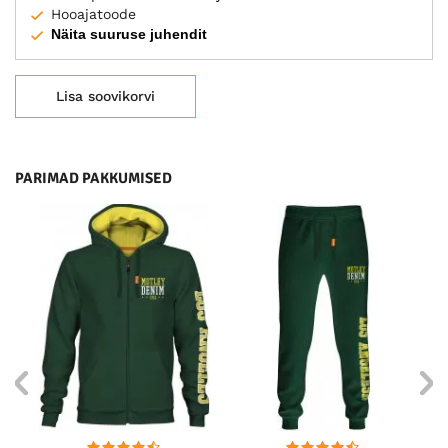
Hooajatoode
Näita suuruse juhendit
Lisa soovikorvi
PARIMAD PAKKUMISED