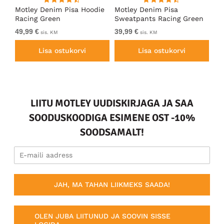
ärk
Motley Denim Pisa Hoodie
Motley Denim Pisa
Mo
Racing Green
Sweatpants Racing Green
Ho
49,99 €
39,99 €
49
sis. KM
sis. KM
Lisa ostukorvi
Lisa ostukorvi
LIITU MOTLEY UUDISKIRJAGA JA SAA
SOODUSKOODIGA ESIMENE OST -10%
SOODSAMALT!
JAH, MA TAHAN LIIKMEKS SAADA!
OLEN JUBA LIITUNUD JA SOOVIN SISSE