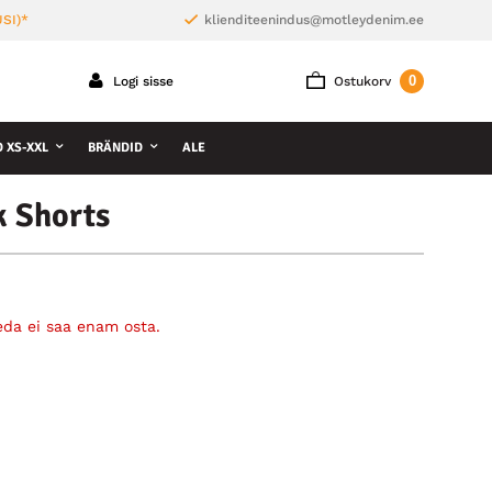
SI)*
klienditeenindus@motleydenim.ee
0
Logi sisse
Ostukorv
D XS-XXL
BRÄNDID
ALE
k Shorts
eda ei saa enam osta.