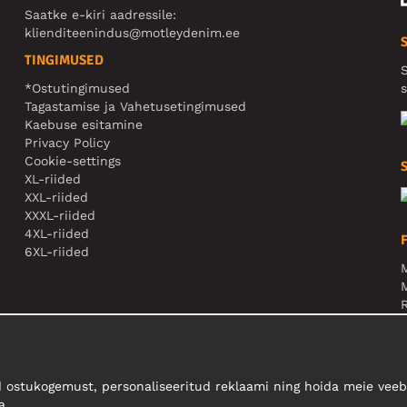
Saatke e-kiri aadressile:
klienditeenindus@motleydenim.ee
TINGIMUSED
S
*Ostutingimused
s
Tagastamise ja Vahetusetingimused
Kaebuse esitamine
Privacy Policy
Cookie-settings
XL-riided
XXL-riided
XXXL-riided
4XL-riided
6XL-riided
M
N
 ostukogemust, personaliseeritud reklaami ning hoida meie veebi
a.