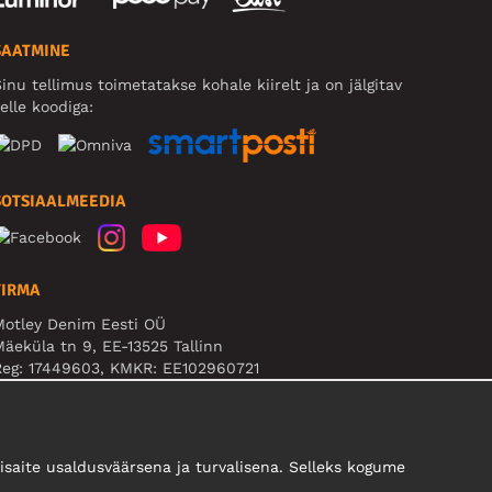
SAATMINE
inu tellimus toimetatakse kohale kiirelt ja on jälgitav
elle koodiga:
SOTSIAALMEEDIA
FIRMA
Motley Denim Eesti OÜ
äeküla tn 9, EE-13525 Tallinn
Reg: 17449603, KMKR: EE102960721
B! Ärge saatke tooteid tagasi sellele aadressile!
saite usaldusväärsena ja turvalisena. Selleks kogume