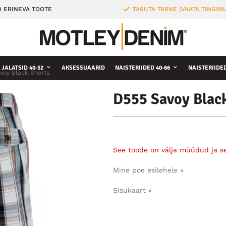
0 ERINEVA TOOTE
TASUTA TARNE (VAATA TINGIMU
JALATSID 40-52
AKSESSUAARID
NAISTERIIDED 40-66
NAISTERIIDE
voy Black Shorts
D555 Savoy Blac
See toode on välja müüdud ja s
Mine poe esilehele »
Sisukaart »