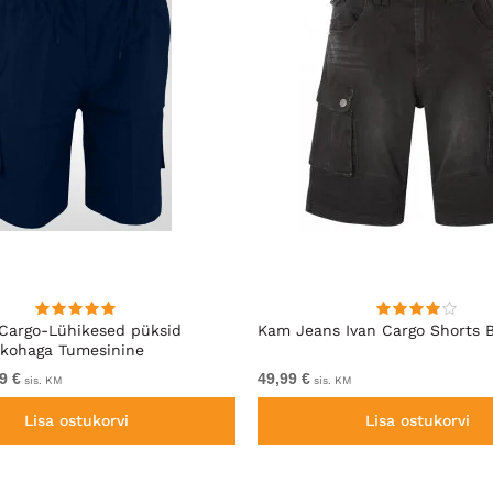
Cargo-Lühikesed püksid
Kam Jeans Ivan Cargo Shorts 
ökohaga Tumesinine
9 €
49,99 €
sis. KM
sis. KM
Lisa ostukorvi
Lisa ostukorvi