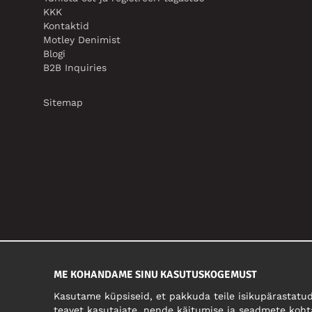
KKK
Kontaktid
Motley Denimist
Blogi
B2B Inquiries
Sitemap
ME KOHANDAME SINU KASUTUSKOGEMUST
Kasutame küpsiseid, et pakkuda teile isikupärastatud
teavet kasutajate, nende käitumise ja seadmete koht