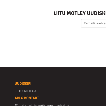
LIITU MOTLEY UUDIS
UUDISKIRI
LIITU MEIEGA
ABI & KONTAKT
Tühista ost ja registreeri tagastus