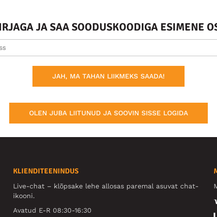
KIRJAGA JA SAA SOODUSKOODIGA ESIMENE O
JAH, MA TAHAN LIIKMEKS SAADA!
OLEN JUBA LIITUNUD JA SOOVIN SISSE LOGIDA
KLIENDITEENINDUS
Live-chat – klõpsake lehe allosas paremal asuvat chat-
M
ikooni.
Avatud E-R 08:30-16:30