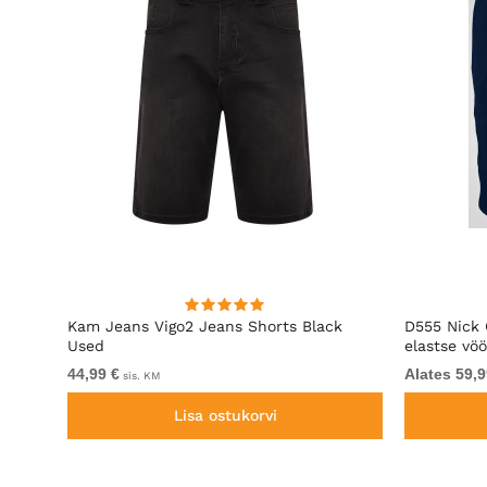
Used
Kam Jeans Vigo2 Jeans Shorts Black
D555 Nick 
Used
elastse vö
44,99 €
Alates 59,9
sis. KM
Lisa ostukorvi