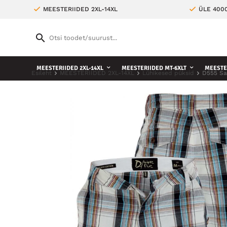
MEESTERIIDED 2XL-14XL
ÜLE 400
MEESTERIIDED 2XL-14XL
MEESTERIIDED MT-6XLT
MEESTE 
Esileht
MEESTERIIDED 2XL-14XL
Lühikesed püksid
D555 Sa