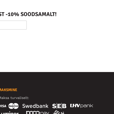
ST -10% SOODSAMALT!
MAKSMINE
aksa turvaliselt: