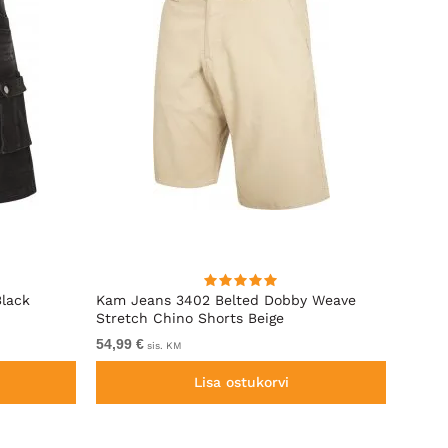
Black
Kam Jeans 3402 Belted Dobby Weave
D555 
Stretch Chino Shorts Beige
Elast
54,99 €
Alates
sis. KM
Lisa ostukorvi