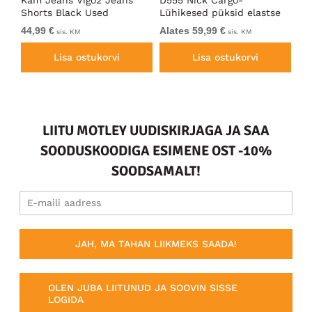
Kam Jeans Vigo2 Jeans
D555 Nick Cargo-
Ka
Shorts Black Used
Lühikesed püksid elastse
Sh
vöökohaga Tumesinine
44,99 €
Alates 59,99 €
49
sis. KM
sis. KM
Lisa ostukorvi
Lisa ostukorvi
LIITU MOTLEY UUDISKIRJAGA JA SAA
SOODUSKOODIGA ESIMENE OST -10%
SOODSAMALT!
JAH, MA TAHAN LIIKMEKS SAADA!
OLEN JUBA LIITUNUD JA SOOVIN SISSE
LOGIDA