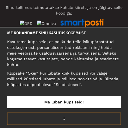
Sinu tellimus toimetatakse kohale kiirelt ja on jälgitav selle
koodiga:
ME KOHANDAME SINU KASUTUSKOGEMUST
SOTSIAALMEEDIA
Kasutame küpsiseid, et pakkuda teile isikupärastatud
ostukogemust, personaliseeritud reklaami ning hoida
meie veebisaite usaldusväärsena ja turvalisena. Selleks
kogume teavet kasutajate, nende käitumise ja seadmete
FIRMA
kohta.
Motley Denim Eesti OÜ
Klõpsake "Okei", kui lubate kõik küpsised või valige,
Mäeküla tn 9, EE-13525 Tallinn
millised küpsised lubate ja millised soovite välja lülitada,
Reg: 17449603, KMKR: EE102960721
klõpsates allpool oleval "Seadistused".
NB! Ärge saatke tooteid tagasi sellele aadressile!
Ma luban küpsiseid!
EESTI/EESTI KEEL
↓