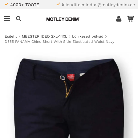
4000+ TOOTE
klienditeenindus@motleydenim.ee
Esileht
MEESTERIIDED 2XL-14XL
Lühikesed püksid
D555 PANAMA Chino Short With Side Elasticated Waist Navy