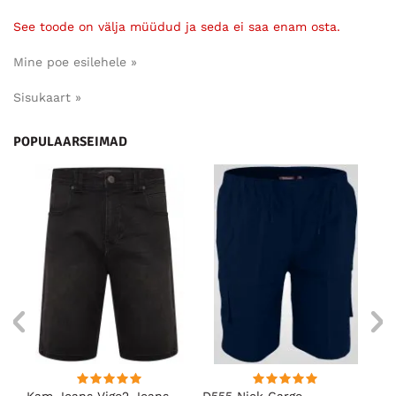
See toode on välja müüdud ja seda ei saa enam osta.
Mine poe esilehele »
Sisukaart »
POPULAARSEIMAD