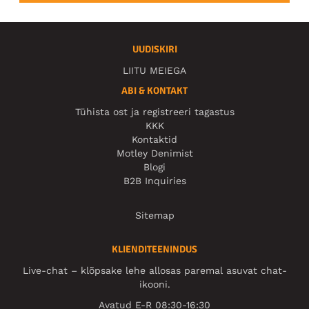
UUDISKIRI
LIITU MEIEGA
ABI & KONTAKT
Tühista ost ja registreeri tagastus
KKK
Kontaktid
Motley Denimist
Blogi
B2B Inquiries
Sitemap
KLIENDITEENINDUS
Live-chat – klõpsake lehe allosas paremal asuvat chat-
ikooni.
Avatud E-R 08:30-16:30