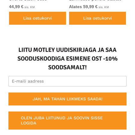
vöökohaga Tumesinine
Ch
44,99 €
Alates 59,99 €
54
sis. KM
sis. KM
Lisa ostukorvi
Lisa ostukorvi
LIITU MOTLEY UUDISKIRJAGA JA SAA
SOODUSKOODIGA ESIMENE OST -10%
SOODSAMALT!
JAH, MA TAHAN LIIKMEKS SAADA!
OLEN JUBA LIITUNUD JA SOOVIN SISSE
LOGIDA