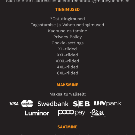
Saatke e-kiri aadressile:
klienditeenindus@motleydenim.ee
TINGIMUSED
*Ostutingimused
Tagastamise ja Vahetusetingimused
Kaebuse esitamine
Privacy Policy
Cookie-settings
XL-riided
XXL-riided
XXXL-riided
4XL-riided
6XL-riided
MAKSMINE
Maksa turvaliselt:
SAATMINE