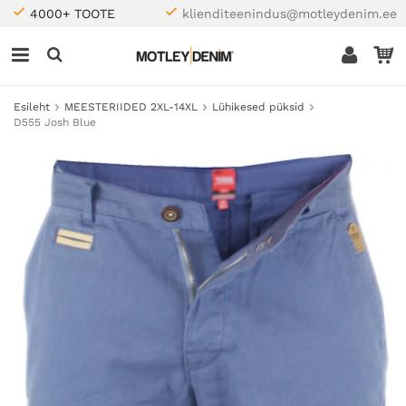
4000+ TOOTE
klienditeenindus@motleydenim.ee
Esileht
MEESTERIIDED 2XL-14XL
Lühikesed püksid
D555 Josh Blue