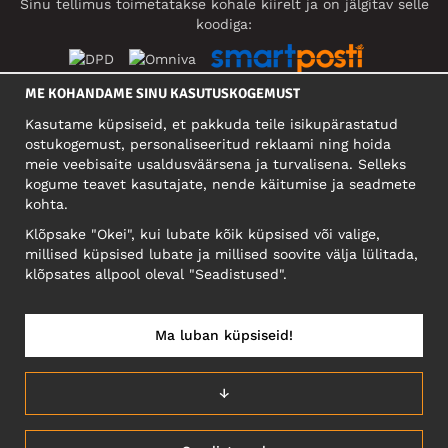
Sinu tellimus toimetatakse kohale kiirelt ja on jälgitav selle
koodiga:
ME KOHANDAME SINU KASUTUSKOGEMUST
SOTSIAALMEEDIA
Kasutame küpsiseid, et pakkuda teile isikupärastatud
ostukogemust, personaliseeritud reklaami ning hoida
meie veebisaite usaldusväärsena ja turvalisena. Selleks
kogume teavet kasutajate, nende käitumise ja seadmete
FIRMA
kohta.
Motley Denim Eesti OÜ
Klõpsake "Okei", kui lubate kõik küpsised või valige,
Mäeküla tn 9, EE-13525 Tallinn
millised küpsised lubate ja millised soovite välja lülitada,
Reg: 17449603, KMKR: EE102960721
klõpsates allpool oleval "Seadistused".
NB! Ärge saatke tooteid tagasi sellele aadressile!
Ma luban küpsiseid!
EESTI/EESTI KEEL
↓