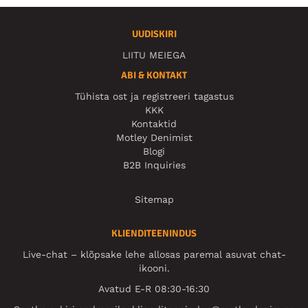
UUDISKIRI
LIITU MEIEGA
ABI & KONTAKT
Tühista ost ja registreeri tagastus
KKK
Kontaktid
Motley Denimist
Blogi
B2B Inquiries
Sitemap
KLIENDITEENINDUS
Live-chat – klõpsake lehe allosas paremal asuvat chat-
ikooni.
Avatud E-R 08:30-16:30