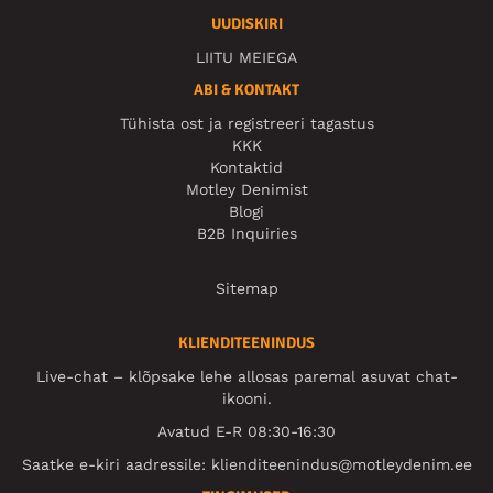
UUDISKIRI
LIITU MEIEGA
ABI & KONTAKT
Tühista ost ja registreeri tagastus
KKK
Kontaktid
Motley Denimist
Blogi
B2B Inquiries
Sitemap
KLIENDITEENINDUS
Live-chat – klõpsake lehe allosas paremal asuvat chat-
ikooni.
Avatud E-R 08:30-16:30
Saatke e-kiri aadressile:
klienditeenindus@motleydenim.ee