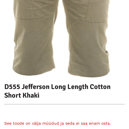
D555 Jefferson Long Length Cotton
Short Khaki
See toode on välja müüdud ja seda ei saa enam osta.