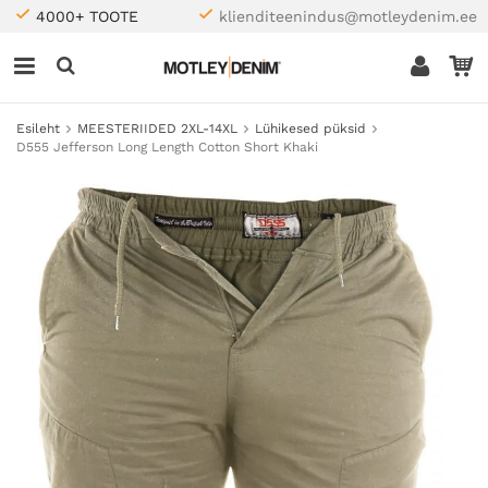
4000+ TOOTE
klienditeenindus@motleydenim.ee
Esileht
MEESTERIIDED 2XL-14XL
Lühikesed püksid
D555 Jefferson Long Length Cotton Short Khaki