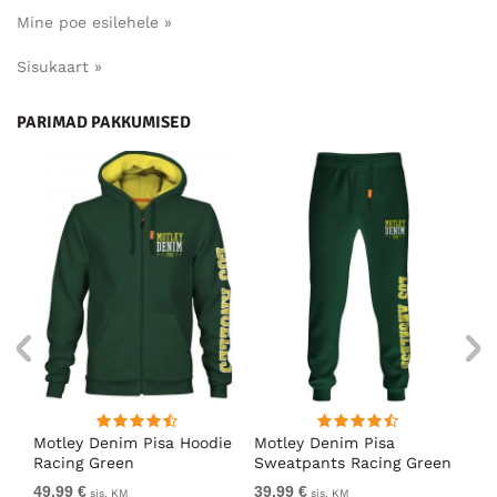
Mine poe esilehele »
Sisukaart »
PARIMAD PAKKUMISED
ärk
Motley Denim Pisa Hoodie
Motley Denim Pisa
Mo
Racing Green
Sweatpants Racing Green
Ho
49,99 €
39,99 €
49
sis. KM
sis. KM