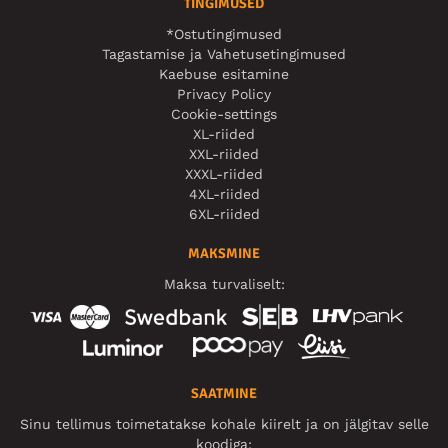
TINGIMUSED
*Ostutingimused
Tagastamise ja Vahetusetingimused
Kaebuse esitamine
Privacy Policy
Cookie-settings
XL-riided
XXL-riided
XXXL-riided
4XL-riided
6XL-riided
MAKSMINE
Maksa turvaliselt:
SAATMINE
Sinu tellimus toimetatakse kohale kiirelt ja on jälgitav selle
koodiga: