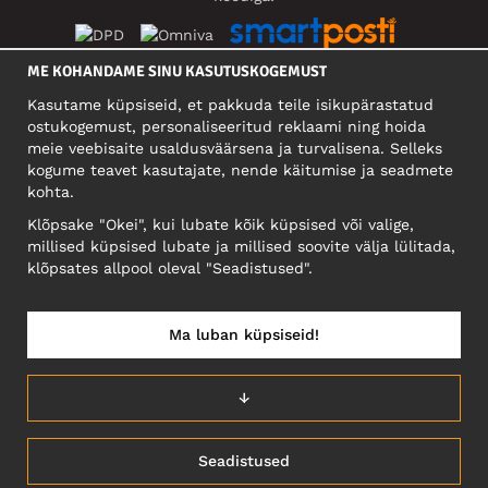
ME KOHANDAME SINU KASUTUSKOGEMUST
SOTSIAALMEEDIA
Kasutame küpsiseid, et pakkuda teile isikupärastatud
ostukogemust, personaliseeritud reklaami ning hoida
meie veebisaite usaldusväärsena ja turvalisena. Selleks
kogume teavet kasutajate, nende käitumise ja seadmete
FIRMA
kohta.
Motley Denim Eesti OÜ
Klõpsake "Okei", kui lubate kõik küpsised või valige,
Mäeküla tn 9, EE-13525 Tallinn
millised küpsised lubate ja millised soovite välja lülitada,
Reg: 17449603, KMKR: EE102960721
klõpsates allpool oleval "Seadistused".
NB! Ärge saatke tooteid tagasi sellele aadressile!
Ma luban küpsiseid!
EESTI/EESTI KEEL
↓
Seadistused