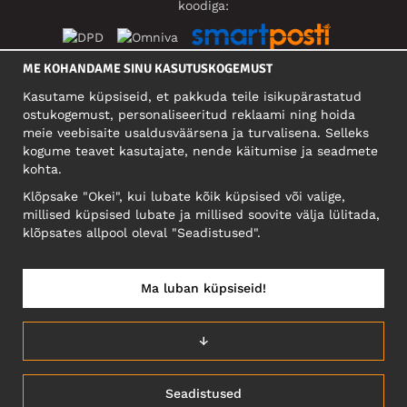
koodiga:
ME KOHANDAME SINU KASUTUSKOGEMUST
SOTSIAALMEEDIA
Kasutame küpsiseid, et pakkuda teile isikupärastatud
ostukogemust, personaliseeritud reklaami ning hoida
meie veebisaite usaldusväärsena ja turvalisena. Selleks
kogume teavet kasutajate, nende käitumise ja seadmete
FIRMA
kohta.
Motley Denim Eesti OÜ
Klõpsake "Okei", kui lubate kõik küpsised või valige,
Mäeküla tn 9, EE-13525 Tallinn
millised küpsised lubate ja millised soovite välja lülitada,
Reg: 17449603, KMKR: EE102960721
klõpsates allpool oleval "Seadistused".
NB! Ärge saatke tooteid tagasi sellele aadressile!
Ma luban küpsiseid!
EESTI/EESTI KEEL
↓
Seadistused