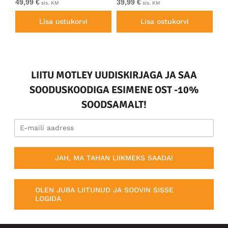
49,99 €
39,99 €
49
sis. KM
sis. KM
Lisa ostukorvi
Lisa ostukorvi
LIITU MOTLEY UUDISKIRJAGA JA SAA
SOODUSKOODIGA ESIMENE OST -10%
SOODSAMALT!
JAH, MA TAHAN LIIKMEKS SAADA!
OLEN JUBA LIITUNUD JA SOOVIN SISSE
LOGIDA