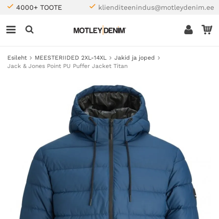
4000+ TOOTE
klienditeenindus@motleydenim.ee
Esileht
MEESTERIIDED 2XL-14XL
Jakid ja joped
Jack & Jones Point PU Puffer Jacket Titan