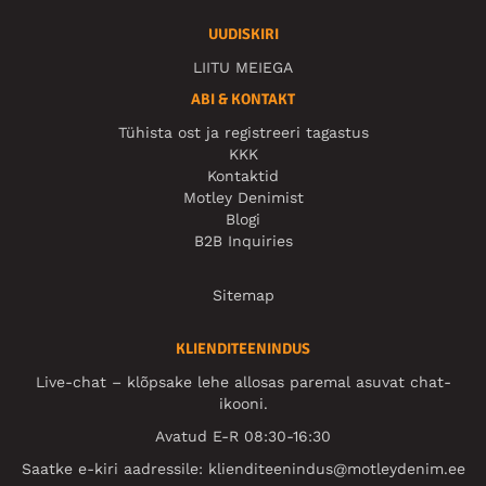
UUDISKIRI
LIITU MEIEGA
ABI & KONTAKT
Tühista ost ja registreeri tagastus
KKK
Kontaktid
Motley Denimist
Blogi
B2B Inquiries
Sitemap
KLIENDITEENINDUS
Live-chat – klõpsake lehe allosas paremal asuvat chat-
ikooni.
Avatud E-R 08:30-16:30
Saatke e-kiri aadressile:
klienditeenindus@motleydenim.ee