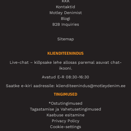
KKK
Kontaktid
Motley Denimist
Blogi
B2B Inquiries
Sitemap
KLIENDITEENINDUS
Live-chat – klõpsake lehe allosas paremal asuvat chat-
ikooni.
Avatud E-R 08:30-16:30
Saatke e-kiri aadressile:
klienditeenindus@motleydenim.ee
TINGIMUSED
*Ostutingimused
Tagastamise ja Vahetusetingimused
Kaebuse esitamine
Privacy Policy
Cookie-settings