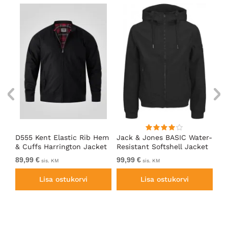
D555 Kent Elastic Rib Hem
Jack & Jones BASIC Water-
Ad
& Cuffs Harrington Jacket
Resistant Softshell Jacket
So
Black
Black
89,99 €
99,99 €
Al
sis. KM
sis. KM
Lisa ostukorvi
Lisa ostukorvi