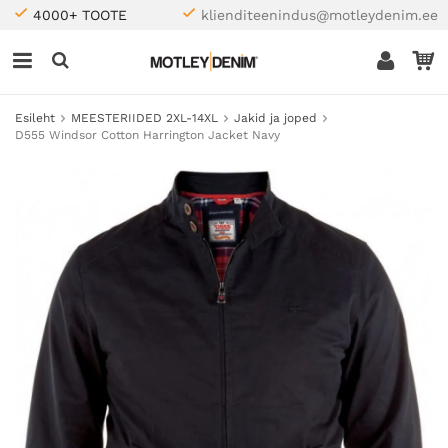
4000+ TOOTE
klienditeenindus@motleydenim.ee
Esileht
MEESTERIIDED 2XL-14XL
Jakid ja joped
D555 Windsor Cotton Harrington Jacket Navy