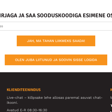
KIRJAGA JA SAA SOODUSKOODIGA ESIMENE O
JAH, MA TAHAN LIIKMEKS SAADA!
OLEN JUBA LIITUNUD JA SOOVIN SISSE LOGIDA
KLIENDITEENINDUS
Live-chat – klõpsake lehe allosas paremal asuvat chat-
M
ikooni.
Avatud E-R 08:30-16:30