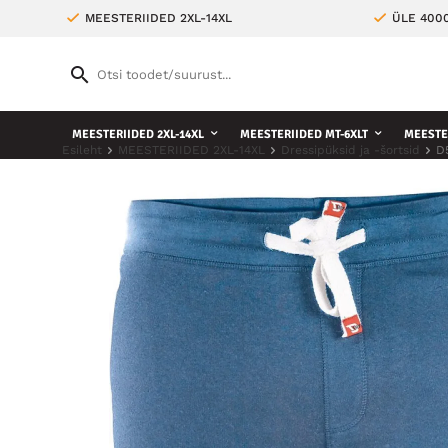
MEESTERIIDED 2XL-14XL
ÜLE 400
MEESTERIIDED 2XL-14XL
MEESTERIIDED MT-6XLT
MEESTE 
Esileht
MEESTERIIDED 2XL-14XL
Dressipüksid ja -šortsid
D