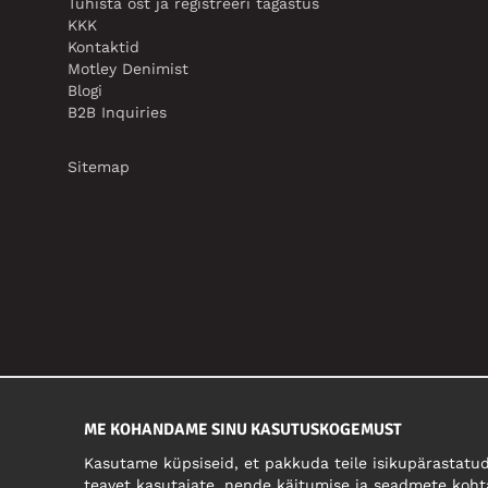
Tühista ost ja registreeri tagastus
KKK
Kontaktid
Motley Denimist
Blogi
B2B Inquiries
Sitemap
ME KOHANDAME SINU KASUTUSKOGEMUST
Kasutame küpsiseid, et pakkuda teile isikupärastatud
teavet kasutajate, nende käitumise ja seadmete koht