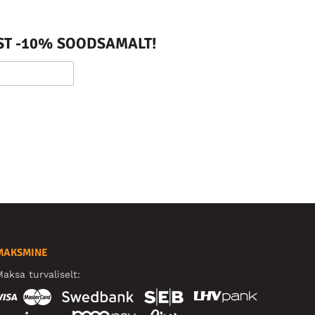
ST -10% SOODSAMALT!
MAKSMINE
aksa turvaliselt: