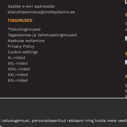
Saatke e-kiri aadressile:
klienditeenindus@motleydenim.ee
TINGIMUSED
S
*Ostutingimused
s
Tagastamise ja Vahetusetingimused
Kaebuse esitamine
Privacy Policy
Cookie-settings
XL-riided
XXL-riided
XXXL-riided
4XL-riided
6XL-riided
M
N
 ostukogemust, personaliseeritud reklaami ning hoida meie veebi
a.