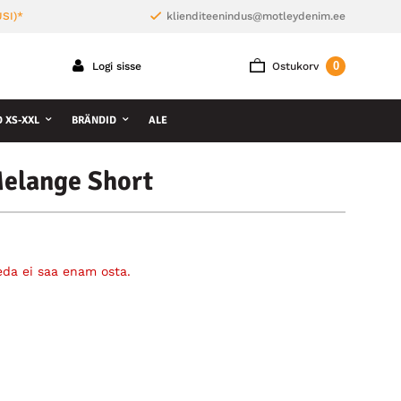
SI)*
klienditeenindus@motleydenim.ee
0
Logi sisse
Ostukorv
D XS-XXL
BRÄNDID
ALE
Melange Short
eda ei saa enam osta.