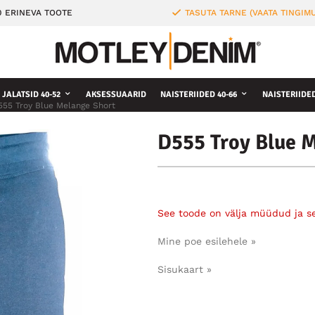
0 ERINEVA TOOTE
TASUTA TARNE (VAATA TINGIMU
JALATSID 40-52
AKSESSUAARID
NAISTERIIDED 40-66
NAISTERIIDE
555 Troy Blue Melange Short
D555 Troy Blue 
See toode on välja müüdud ja s
Mine poe esilehele »
Sisukaart »