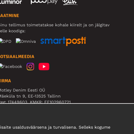
SAATMINE
inu tellimus toimetatakse kohale kiirelt ja on jälgitav
elle koodiga:
SOTSIAALMEEDIA
FIRMA
Motley Denim Eesti OÜ
äeküla tn 9, EE-13525 Tallinn
Reg: 17449603, KMKR: EE102960721
B! Ärge saatke tooteid tagasi sellele aadressile!
saite usaldusväärsena ja turvalisena. Selleks kogume