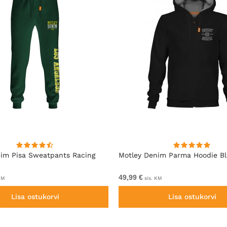
im Pisa Sweatpants Racing
Motley Denim Parma Hoodie B
49,99 €
KM
sis. KM
Lisa ostukorvi
Lisa ostukorvi