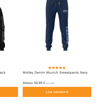
lack
Motley Denim Munich Sweatpants Navy
Motle
Alates 39,99 €
Alates
sis. KM
Lisa ostukorvi