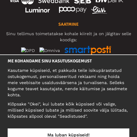
SAATMINE
Sinu tellimus toimetatakse kohale kiirelt ja on jälgitav selle
koodiga:
ME KOHANDAME SINU KASUTUSKOGEMUST
SOTSIAALMEEDIA
Kasutame küpsiseid, et pakkuda teile isikupärastatud
ostukogemust, personaliseeritud reklaami ning hoida
meie veebisaite usaldusväärsena ja turvalisena. Selleks
kogume teavet kasutajate, nende käitumise ja seadmete
FIRMA
kohta.
Motley Denim Eesti OÜ
Klõpsake "Okei", kui lubate kõik küpsised või valige,
Mäeküla tn 9, EE-13525 Tallinn
millised küpsised lubate ja millised soovite välja lülitada,
Reg: 17449603, KMKR: EE102960721
klõpsates allpool oleval "Seadistused".
NB! Ärge saatke tooteid tagasi sellele aadressile!
Ma luban küpsiseid!