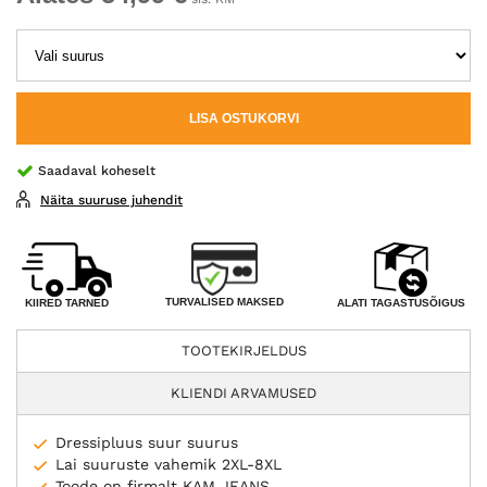
LISA OSTUKORVI
Saadaval koheselt
Näita suuruse juhendit
TURVALISED MAKSED
KIIRED TARNED
ALATI TAGASTUSÕIGUS
TOOTEKIRJELDUS
KLIENDI ARVAMUSED
Dressipluus suur suurus
Lai suuruste vahemik 2XL-8XL
Toode on firmalt KAM JEANS