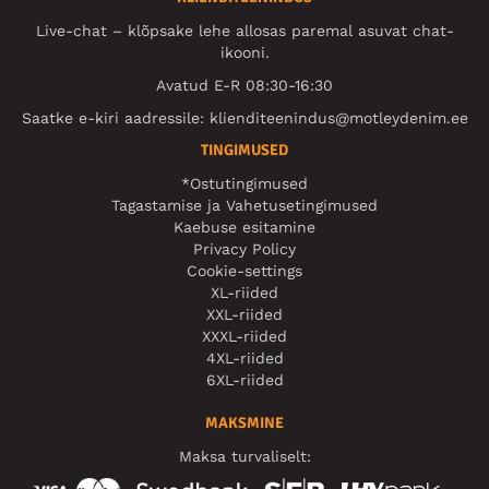
Live-chat – klõpsake lehe allosas paremal asuvat chat-
ikooni.
Avatud E-R 08:30-16:30
Saatke e-kiri aadressile:
klienditeenindus@motleydenim.ee
TINGIMUSED
*Ostutingimused
Tagastamise ja Vahetusetingimused
Kaebuse esitamine
Privacy Policy
Cookie-settings
XL-riided
XXL-riided
XXXL-riided
4XL-riided
6XL-riided
MAKSMINE
Maksa turvaliselt: