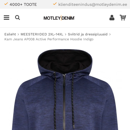
4000+ TOOTE
klienditeenindus@motleydenim.ee
Esileht
MEESTERIIDED 2XL-14XL
Sviitrid ja dressipluusid
Kam Jeans AP008 Active Performance Hoodie Indigo