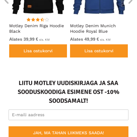
Motley Denim Riga Hoodie
Motley Denim Munich
Mo
Black
Hoodie Royal Blue
Bl
Alates 39,99 €
Alates 49,99 €
Al
sis. KM
sis. KM
Lisa ostukorvi
Lisa ostukorvi
LIITU MOTLEY UUDISKIRJAGA JA SAA
SOODUSKOODIGA ESIMENE OST -10%
SOODSAMALT!
JAH, MA TAHAN LIIKMEKS SAADA!