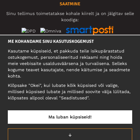
SAATMINE
Sinu tellimus toimetatakse kohale kiirelt ja on jälgitav selle
koodiga:
ME KOHANDAME SINU KASUTUSKOGEMUST
SOTSIAALMEEDIA
Kasutame küpsiseid, et pakkuda teile isikupärastatud
ostukogemust, personaliseeritud reklaami ning hoida
meie veebisaite usaldusväärsena ja turvalisena. Selleks
kogume teavet kasutajate, nende käitumise ja seadmete
FIRMA
kohta.
Motley Denim Eesti OÜ
Klõpsake "Okei", kui lubate kõik küpsised või valige,
Mäeküla tn 9, EE-13525 Tallinn
millised küpsised lubate ja millised soovite välja lülitada,
Reg: 17449603, KMKR: EE102960721
klõpsates allpool oleval "Seadistused".
NB! Ärge saatke tooteid tagasi sellele aadressile!
Ma luban küpsiseid!
EESTI/EESTI KEEL
↓