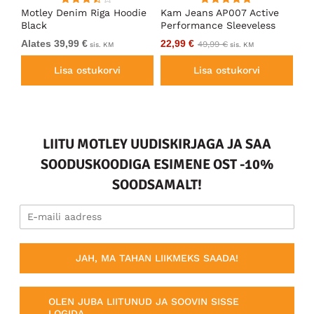
en
Motley Denim Riga Hoodie
Kam Jeans AP007 Active
Mo
Black
Performance Sleeveless
Ho
Hoody Grey
Alates 39,99 €
22,99 €
Al
49,99 €
sis. KM
sis. KM
Lisa ostukorvi
Lisa ostukorvi
LIITU MOTLEY UUDISKIRJAGA JA SAA
SOODUSKOODIGA ESIMENE OST -10%
SOODSAMALT!
JAH, MA TAHAN LIIKMEKS SAADA!
OLEN JUBA LIITUNUD JA SOOVIN SISSE
LOGIDA