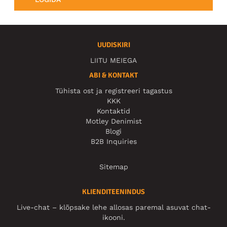
UUDISKIRI
LIITU MEIEGA
ABI & KONTAKT
Tühista ost ja registreeri tagastus
KKK
Kontaktid
Motley Denimist
Blogi
B2B Inquiries
Sitemap
KLIENDITEENINDUS
Live-chat – klõpsake lehe allosas paremal asuvat chat-
ikooni.