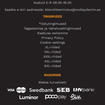
Avatud E-R 08:30-16:30
Saatke e-kiri aadressile:
klienditeenindus@motleydenim.ee
TINGIMUSED
*Ostutingimused
Tagastamise ja Vahetusetingimused
Kaebuse esitamine
Privacy Policy
Cookie-settings
XL-riided
XXL-riided
XXXL-riided
4XL-riided
6XL-riided
MAKSMINE
Maksa turvaliselt: