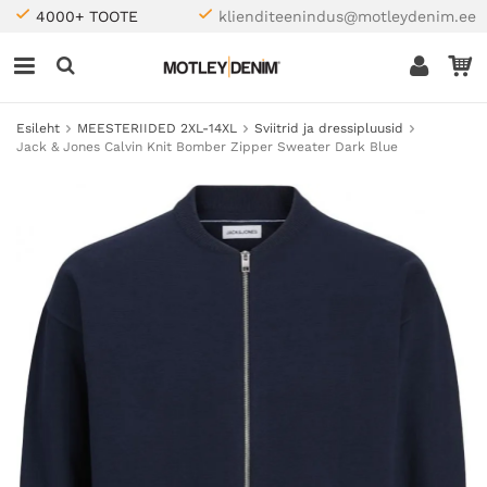
4000+ TOOTE
klienditeenindus@motleydenim.ee
Esileht
MEESTERIIDED 2XL-14XL
Sviitrid ja dressipluusid
Jack & Jones Calvin Knit Bomber Zipper Sweater Dark Blue