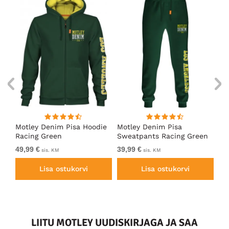
ärk
Motley Denim Pisa Hoodie
Motley Denim Pisa
Mo
Racing Green
Sweatpants Racing Green
Ho
49,99 €
39,99 €
49
sis. KM
sis. KM
Lisa ostukorvi
Lisa ostukorvi
LIITU MOTLEY UUDISKIRJAGA JA SAA