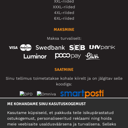
XXL-riided
XXXL-riided
4XL-riided
6XL-riided
MAKSMINE
Maksa turvaliselt:
SAATMINE
Sinu tellimus toimetatakse kohale kiirelt ja on jälgitav selle
koodiga:
ME KOHANDAME SINU KASUTUSKOGEMUST
SOTSIAALMEEDIA
Kasutame küpsiseid, et pakkuda teile isikupärastatud
ostukogemust, personaliseeritud reklaami ning hoida
meie veebisaite usaldusväärsena ja turvalisena. Selleks