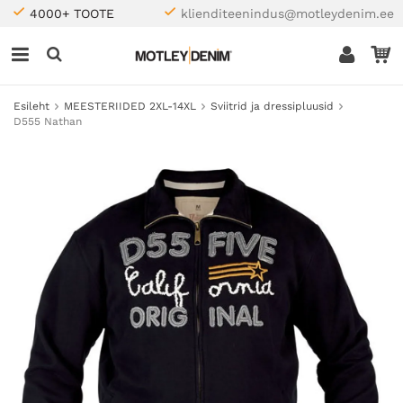
4000+ TOOTE
klienditeenindus@motleydenim.ee
Esileht
MEESTERIIDED 2XL-14XL
Sviitrid ja dressipluusid
D555 Nathan