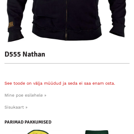
D555 Nathan
See toode on välja müüdud ja seda ei saa enam osta.
Mine poe esilehele »
Sisukaart »
PARIMAD PAKKUMISED