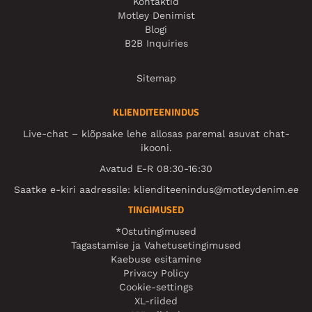
Kontaktid
Motley Denimist
Blogi
B2B Inquiries
Sitemap
KLIENDITEENINDUS
Live-chat – klõpsake lehe allosas paremal asuvat chat-
ikooni.
Avatud E-R 08:30-16:30
Saatke e-kiri aadressile:
klienditeenindus@motleydenim.ee
TINGIMUSED
*Ostutingimused
Tagastamise ja Vahetusetingimused
Kaebuse esitamine
Privacy Policy
Cookie-settings
XL-riided