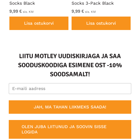
a
Socks Black
Socks 3-Pack Black
So
9,99 €
9,99 €
9,9
sis. KM
sis. KM
Lisa ostukorvi
Lisa ostukorvi
LIITU MOTLEY UUDISKIRJAGA JA SAA
SOODUSKOODIGA ESIMENE OST -10%
SOODSAMALT!
JAH, MA TAHAN LIIKMEKS SAADA!
OLEN JUBA LIITUNUD JA SOOVIN SISSE
LOGIDA