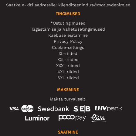
Saatke e-kiri aadressile:
klienditeenindus@motleydenim.ee
TINGIMUSED
*Ostutingimused
Tagastamise ja Vahetusetingimused
Kaebuse esitamine
Privacy Policy
Cookie-settings
XL-riided
XXL-riided
XXXL-riided
4XL-riided
6XL-riided
MAKSMINE
Maksa turvaliselt:
SAATMINE