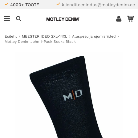
4000+ TOOTE
klienditeenindus@motleydenim.ee
Esileht
MEESTERIIDED 2XL-14XL
Aluspesu ja ujumisriided
Motley Denim John 1-Pack Socks Black