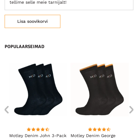
tellime selle meie tarnijalt!
Lisa soovikorvi
POPULAARSEIMAD
Motley Denim John 3-Pack
Motley Denim George
Mo