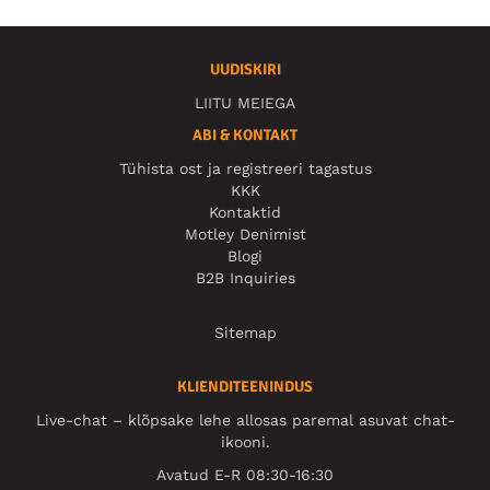
UUDISKIRI
LIITU MEIEGA
ABI & KONTAKT
Tühista ost ja registreeri tagastus
KKK
Kontaktid
Motley Denimist
Blogi
B2B Inquiries
Sitemap
KLIENDITEENINDUS
Live-chat – klõpsake lehe allosas paremal asuvat chat-
ikooni.
Avatud E-R 08:30-16:30