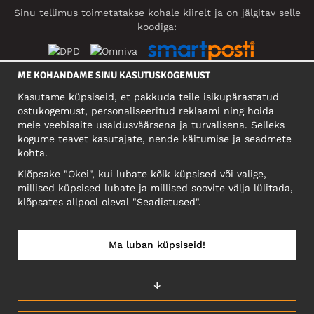
Sinu tellimus toimetatakse kohale kiirelt ja on jälgitav selle
koodiga:
ME KOHANDAME SINU KASUTUSKOGEMUST
SOTSIAALMEEDIA
Kasutame küpsiseid, et pakkuda teile isikupärastatud
ostukogemust, personaliseeritud reklaami ning hoida
meie veebisaite usaldusväärsena ja turvalisena. Selleks
kogume teavet kasutajate, nende käitumise ja seadmete
FIRMA
kohta.
Motley Denim Eesti OÜ
Klõpsake "Okei", kui lubate kõik küpsised või valige,
Mäeküla tn 9, EE-13525 Tallinn
millised küpsised lubate ja millised soovite välja lülitada,
Reg: 17449603, KMKR: EE102960721
klõpsates allpool oleval "Seadistused".
NB! Ärge saatke tooteid tagasi sellele aadressile!
Ma luban küpsiseid!
EESTI/EESTI KEEL
↓