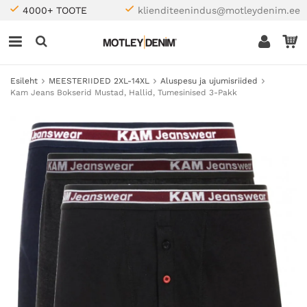
4000+ TOOTE
klienditeenindus@motleydenim.ee
Esileht
MEESTERIIDED 2XL-14XL
Aluspesu ja ujumisriided
Kam Jeans Bokserid Mustad, Hallid, Tumesinised 3-Pakk