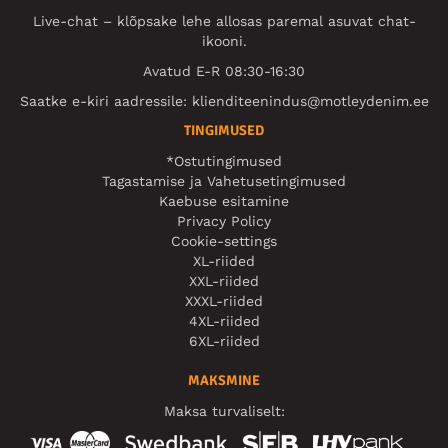
Live-chat – klõpsake lehe allosas paremal asuvat chat-
ikooni.
Avatud E-R 08:30-16:30
Saatke e-kiri aadressile:
klienditeenindus@motleydenim.ee
TINGIMUSED
*Ostutingimused
Tagastamise ja Vahetusetingimused
Kaebuse esitamine
Privacy Policy
Cookie-settings
XL-riided
XXL-riided
XXXL-riided
4XL-riided
6XL-riided
MAKSMINE
Maksa turvaliselt: