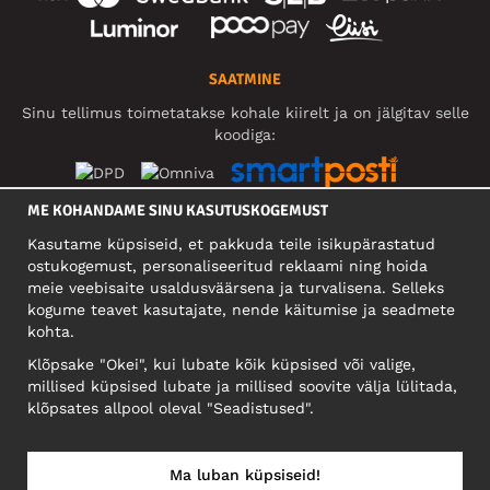
SAATMINE
Sinu tellimus toimetatakse kohale kiirelt ja on jälgitav selle
koodiga:
ME KOHANDAME SINU KASUTUSKOGEMUST
SOTSIAALMEEDIA
Kasutame küpsiseid, et pakkuda teile isikupärastatud
ostukogemust, personaliseeritud reklaami ning hoida
meie veebisaite usaldusväärsena ja turvalisena. Selleks
kogume teavet kasutajate, nende käitumise ja seadmete
FIRMA
kohta.
Motley Denim Eesti OÜ
Klõpsake "Okei", kui lubate kõik küpsised või valige,
Mäeküla tn 9, EE-13525 Tallinn
millised küpsised lubate ja millised soovite välja lülitada,
Reg: 17449603, KMKR: EE102960721
klõpsates allpool oleval "Seadistused".
NB! Ärge saatke tooteid tagasi sellele aadressile!
Ma luban küpsiseid!