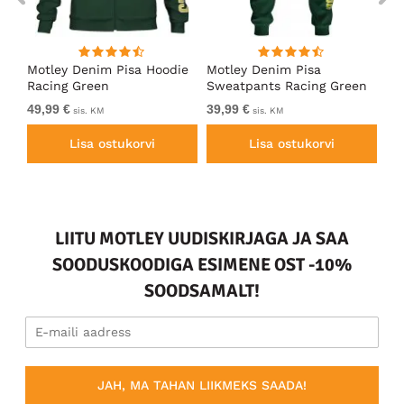
ärk
Motley Denim Pisa Hoodie
Motley Denim Pisa
Mo
Racing Green
Sweatpants Racing Green
Ho
49,99 €
39,99 €
49
sis. KM
sis. KM
Lisa ostukorvi
Lisa ostukorvi
LIITU MOTLEY UUDISKIRJAGA JA SAA
SOODUSKOODIGA ESIMENE OST -10%
SOODSAMALT!
JAH, MA TAHAN LIIKMEKS SAADA!