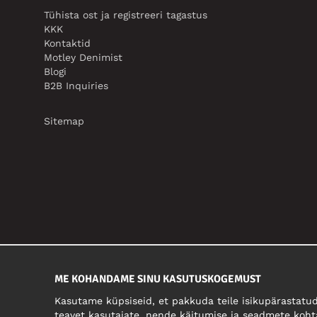
Tühista ost ja registreeri tagastus
KKK
Kontaktid
Motley Denimist
Blogi
B2B Inquiries
Sitemap
ME KOHANDAME SINU KASUTUSKOGEMUST
Kasutame küpsiseid, et pakkuda teile isikupärastatud
teavet kasutajate, nende käitumise ja seadmete koht