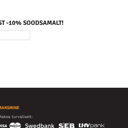
ST -10% SOODSAMALT!
MAKSMINE
aksa turvaliselt: