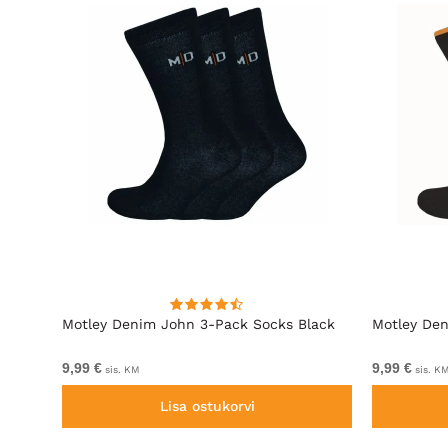
 3-
Motley Denim John 3-Pack Socks Black
Motley Den
9,99 €
9,99 €
sis. KM
sis. K
Lisa ostukorvi