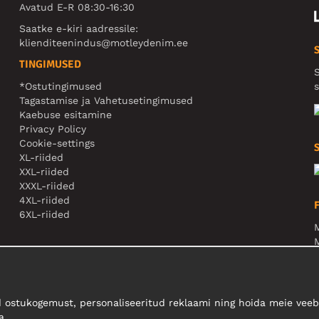
Avatud E-R 08:30-16:30
Saatke e-kiri aadressile:
klienditeenindus@motleydenim.ee
TINGIMUSED
S
*Ostutingimused
s
Tagastamise ja Vahetusetingimused
Kaebuse esitamine
Privacy Policy
Cookie-settings
XL-riided
XXL-riided
XXXL-riided
4XL-riided
6XL-riided
M
N
 ostukogemust, personaliseeritud reklaami ning hoida meie veebi
a.