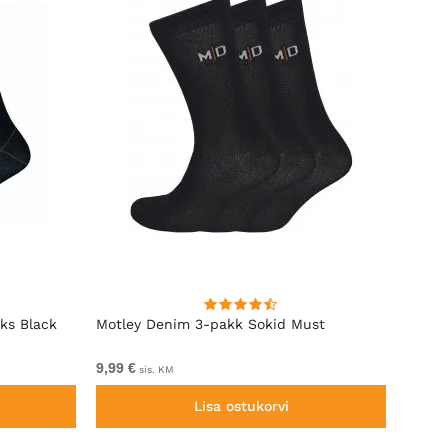
ks Black
Motley Denim 3-pakk Sokid Must
Motle
Black
9,99 €
Alates
sis. KM
Lisa ostukorvi