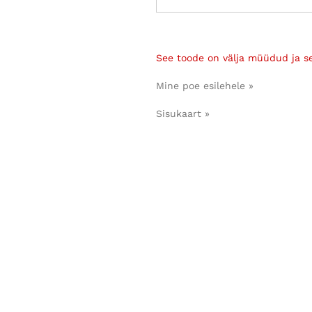
See toode on välja müüdud ja s
Mine poe esilehele »
Sisukaart »