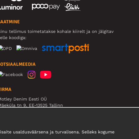
SAATMINE
inu tellimus toimetatakse kohale kiirelt ja on jälgitav
elle koodiga:
SOTSIAALMEEDIA
FIRMA
Motley Denim Eesti OÜ
äeküla tn 9, EE-13525 Tallinn
Reg: 17449603, KMKR: EE102960721
B! Ärge saatke tooteid tagasi sellele aadressile!
saite usaldusväärsena ja turvalisena. Selleks kogume