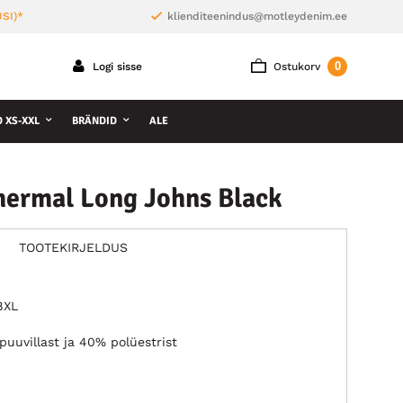
SI)*
klienditeenindus@motleydenim.ee
0
Logi sisse
Ostukorv
D XS-XXL
BRÄNDID
ALE
hermal Long Johns Black
TOOTEKIRJELDUS
8XL
uuvillast ja 40% polüestrist