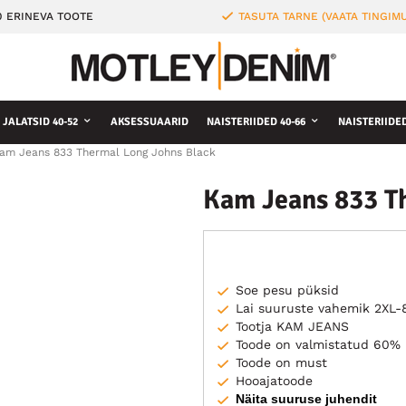
0 ERINEVA TOOTE
TASUTA TARNE (VAATA TINGIMU
JALATSID 40-52
AKSESSUAARID
NAISTERIIDED 40-66
NAISTERIIDE
am Jeans 833 Thermal Long Johns Black
Kam Jeans 833 T
Soe pesu püksid
Lai suuruste vahemik 2XL-
Tootja KAM JEANS
Toode on valmistatud 60% p
Toode on must
Hooajatoode
Näita suuruse juhendit