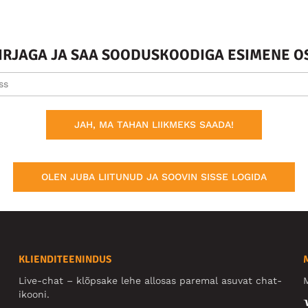
KIRJAGA JA SAA SOODUSKOODIGA ESIMENE O
JAH, MA TAHAN LIIKMEKS SAADA!
OLEN JUBA LIITUNUD JA SOOVIN SISSE LOGIDA
KLIENDITEENINDUS
Live-chat – klõpsake lehe allosas paremal asuvat chat-
M
ikooni.