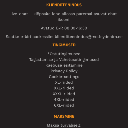
KLIENDITEENINDUS
Live-chat – klõpsake lehe allosas paremal asuvat chat-
ikooni.
Avatud E-R 08:30-16:30
Saatke e-kiri aadressile:
klienditeenindus@motleydenim.ee
TINGIMUSED
*Ostutingimused
Tagastamise ja Vahetusetingimused
Kaebuse esitamine
Privacy Policy
Cookie-settings
XL-riided
XXL-riided
XXXL-riided
4XL-riided
6XL-riided
MAKSMINE
Maksa turvaliselt: