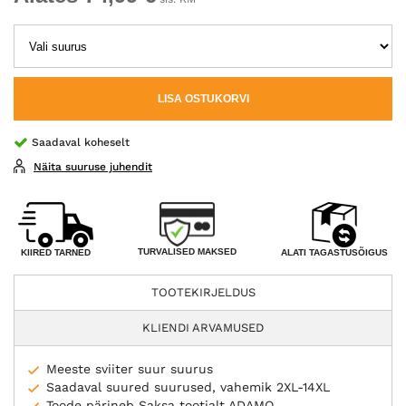
LISA OSTUKORVI
Saadaval koheselt
Näita suuruse juhendit
TURVALISED MAKSED
KIIRED TARNED
ALATI TAGASTUSÕIGUS
TOOTEKIRJELDUS
KLIENDI ARVAMUSED
Meeste sviiter suur suurus
Saadaval suured suurused, vahemik 2XL-14XL
Toode pärineb Saksa tootjalt ADAMO