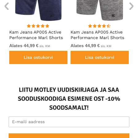
Kam Jeans AP005 Active
Kam Jeans AP005 Active
Ka
Performance Marl Shorts
Performance Marl Shorts
Pe
Indigo
Grey
Ch
Alates 44,99 €
Alates 44,99 €
39
sis. KM
sis. KM
Lisa ostukorvi
Lisa ostukorvi
LIITU MOTLEY UUDISKIRJAGA JA SAA
SOODUSKOODIGA ESIMENE OST -10%
SOODSAMALT!