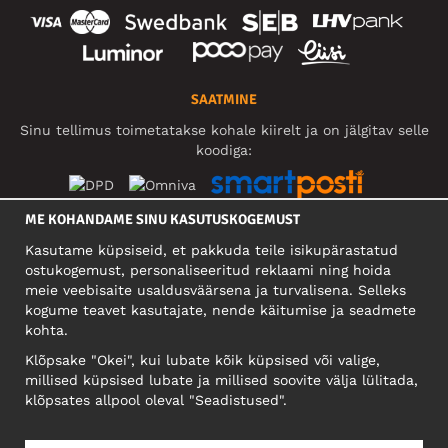
SAATMINE
Sinu tellimus toimetatakse kohale kiirelt ja on jälgitav selle
koodiga:
ME KOHANDAME SINU KASUTUSKOGEMUST
SOTSIAALMEEDIA
Kasutame küpsiseid, et pakkuda teile isikupärastatud
ostukogemust, personaliseeritud reklaami ning hoida
meie veebisaite usaldusväärsena ja turvalisena. Selleks
kogume teavet kasutajate, nende käitumise ja seadmete
FIRMA
kohta.
Motley Denim Eesti OÜ
Klõpsake "Okei", kui lubate kõik küpsised või valige,
Mäeküla tn 9, EE-13525 Tallinn
millised küpsised lubate ja millised soovite välja lülitada,
Reg: 17449603, KMKR: EE102960721
klõpsates allpool oleval "Seadistused".
NB! Ärge saatke tooteid tagasi sellele aadressile!