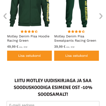
ärk
Motley Denim Pisa Hoodie
Motley Denim Pisa
Mo
Racing Green
Sweatpants Racing Green
Ho
49,99 €
39,99 €
49
sis. KM
sis. KM
Lisa ostukorvi
Lisa ostukorvi
LIITU MOTLEY UUDISKIRJAGA JA SAA
SOODUSKOODIGA ESIMENE OST -10%
SOODSAMALT!