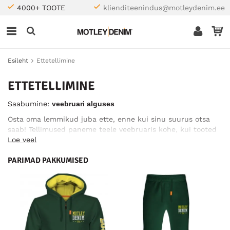
4000+ TOOTE
klienditeenindus@motleydenim.ee
Esileht
Ettetellimine
ETTETELLIMINE
Saabumine:
veebruari alguses
Osta oma lemmikud juba ette, enne kui sinu suurus otsa
saab! Tellimused paneme teele veebruaris kohe, kui tooted
on kohale jõudnud – seejärel kehtivad tavapärased
Loe veel
tarneajad.
PARIMAD PAKKUMISED
PS! Meie uudiskirja aktiivsed lugejad saavad erisoodustuse!