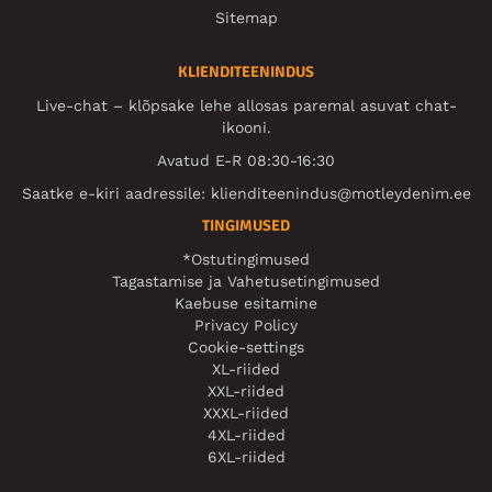
Sitemap
KLIENDITEENINDUS
Live-chat – klõpsake lehe allosas paremal asuvat chat-
ikooni.
Avatud E-R 08:30-16:30
Saatke e-kiri aadressile:
klienditeenindus@motleydenim.ee
TINGIMUSED
*Ostutingimused
Tagastamise ja Vahetusetingimused
Kaebuse esitamine
Privacy Policy
Cookie-settings
XL-riided
XXL-riided
XXXL-riided
4XL-riided
6XL-riided