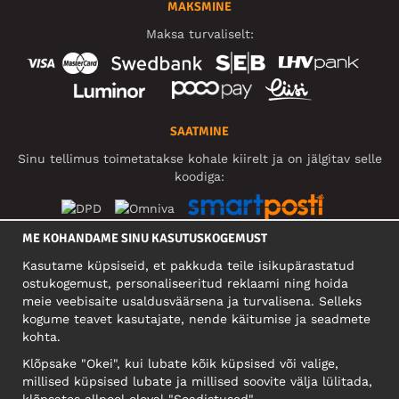
MAKSMINE
Maksa turvaliselt:
SAATMINE
Sinu tellimus toimetatakse kohale kiirelt ja on jälgitav selle
koodiga:
ME KOHANDAME SINU KASUTUSKOGEMUST
SOTSIAALMEEDIA
Kasutame küpsiseid, et pakkuda teile isikupärastatud
ostukogemust, personaliseeritud reklaami ning hoida
meie veebisaite usaldusväärsena ja turvalisena. Selleks
kogume teavet kasutajate, nende käitumise ja seadmete
FIRMA
kohta.
Motley Denim Eesti OÜ
Klõpsake "Okei", kui lubate kõik küpsised või valige,
Mäeküla tn 9, EE-13525 Tallinn
millised küpsised lubate ja millised soovite välja lülitada,
Reg: 17449603, KMKR: EE102960721