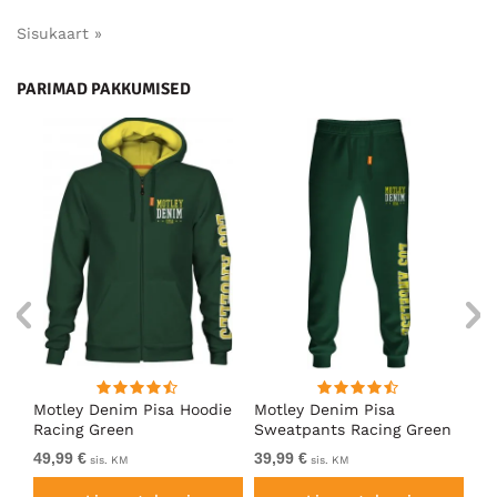
Sisukaart »
PARIMAD PAKKUMISED
ärk
Motley Denim Pisa Hoodie
Motley Denim Pisa
Mo
Racing Green
Sweatpants Racing Green
Ho
49,99 €
39,99 €
49
sis. KM
sis. KM