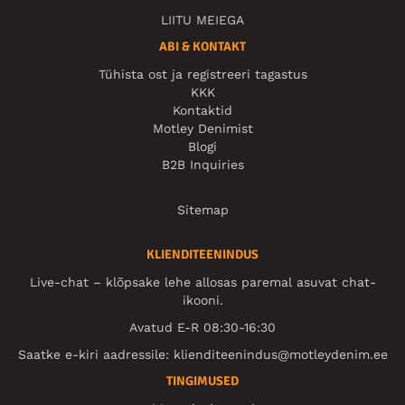
LIITU MEIEGA
ABI & KONTAKT
Tühista ost ja registreeri tagastus
KKK
Kontaktid
Motley Denimist
Blogi
B2B Inquiries
Sitemap
KLIENDITEENINDUS
Live-chat – klõpsake lehe allosas paremal asuvat chat-
ikooni.
Avatud E-R 08:30-16:30
Saatke e-kiri aadressile:
klienditeenindus@motleydenim.ee
TINGIMUSED