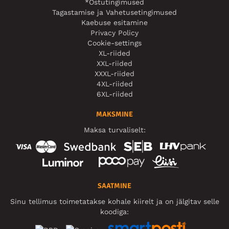
*Ostutingimused
Tagastamise ja Vahetusetingimused
Kaebuse esitamine
Privacy Policy
Cookie-settings
XL-riided
XXL-riided
XXXL-riided
4XL-riided
6XL-riided
MAKSMINE
Maksa turvaliselt:
SAATMINE
Sinu tellimus toimetatakse kohale kiirelt ja on jälgitav selle
koodiga: