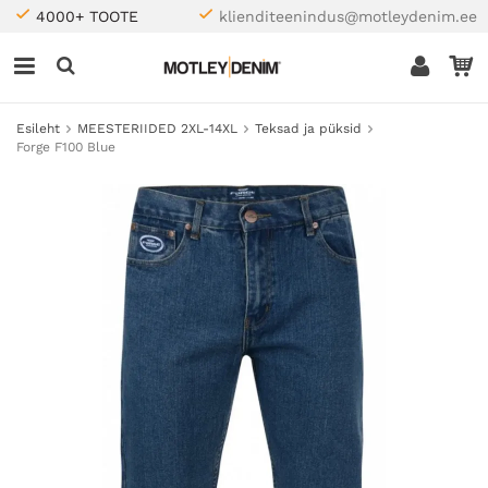
4000+ TOOTE
klienditeenindus@motleydenim.ee
Esileht
MEESTERIIDED 2XL-14XL
Teksad ja püksid
Forge F100 Blue