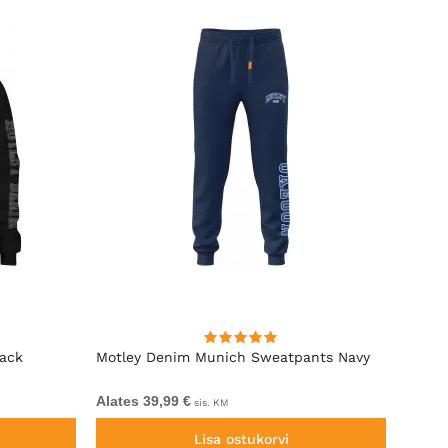
lack
Motley Denim Munich Sweatpants Navy
Motle
Alates 39,99 €
Alates
sis. KM
Lisa ostukorvi