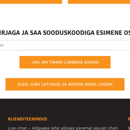
KIRJAGA JA SAA SOODUSKOODIGA ESIMENE O
JAH, MA TAHAN LIIKMEKS SAADA!
OLEN JUBA LIITUNUD JA SOOVIN SISSE LOGIDA
KLIENDITEENINDUS
Live-chat – klõpsake lehe allosas paremal asuvat chat-
M