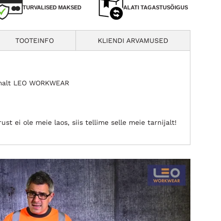
TURVALISED MAKSED
ALATI TAGASTUSÕIGUS
TOOTEINFO
KLIENDI ARVAMUSED
irmalt LEO WORKWEAR
st ei ole meie laos, siis tellime selle meie tarnijalt!
e T02)
from
Leo Workwear
on
Vimeo
.