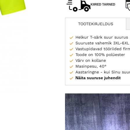
KIIRED TARNED
TOOTEKIRJELDUS
Helkur T-särk suur suurus
Suuruste vahemik 3XL-6XL
Vastupidavad tööriided f
Toode on 100% polüester
Värv on kollane
Masinpesu, 40°
Aastaringne - kui Sinu suuru
Näita suuruse juhendit
Braunton - Coolviz T-Shirt (Cod