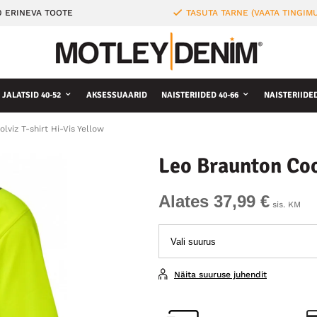
0 ERINEVA TOOTE
TASUTA TARNE (VAATA TINGIMU
JALATSID 40-52
AKSESSUAARID
NAISTERIIDED 40-66
NAISTERIIDE
lviz T-shirt Hi-Vis Yellow
Leo Braunton Cool
Alates 37,99 €
sis. KM
Näita suuruse juhendit