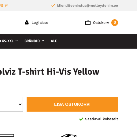
SI)*
klienditeenindus@motleydenim.ee
0
Logi sisse
Ostukorv
D XS-XXL
BRÄNDID
ALE
viz T-shirt Hi-Vis Yellow
LISA OSTUKORVI
Saadaval koheselt