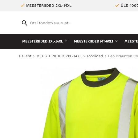
MEESTERIIDED 2XL-14XL
ÜLE 400
MEESTERIIDED 2XL-14XL
MEESTERIIDED MT-6XLT
MEESTE 
Esileht
MEESTERIIDED 2XL-14XL
Tööriided
Leo Braunton Coo