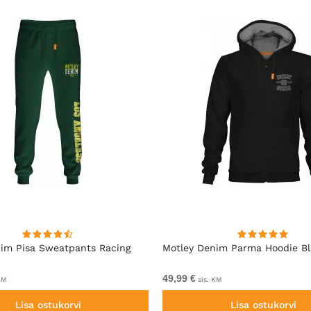
im Pisa Sweatpants Racing
Motley Denim Parma Hoodie B
49,99 €
KM
sis. KM
Lisa ostukorvi
Lisa ostukorvi