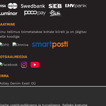
SAATMINE
inu tellimus toimetatakse kohale kiirelt ja on jälgitav
elle koodiga:
SOTSIAALMEEDIA
FIRMA
Motley Denim Eesti OÜ
äeküla tn 9, EE-13525 Tallinn
Reg: 17449603, KMKR: EE102960721
B! Ärge saatke tooteid tagasi sellele aadressile!
saite usaldusväärsena ja turvalisena. Selleks kogume