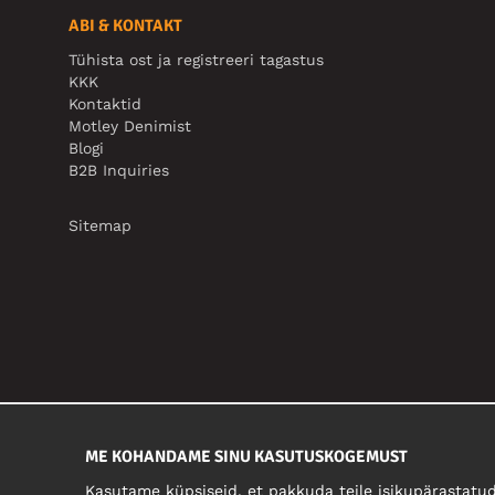
ABI & KONTAKT
Tühista ost ja registreeri tagastus
KKK
Kontaktid
Motley Denimist
Blogi
B2B Inquiries
Sitemap
ME KOHANDAME SINU KASUTUSKOGEMUST
Kasutame küpsiseid, et pakkuda teile isikupärastatud