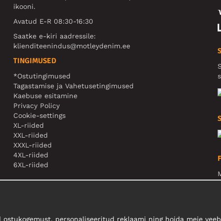
ikooni.
Avatud E-R 08:30-16:30
Saatke e-kiri aadressile:
klienditeenindus@motleydenim.ee
TINGIMUSED
S
*Ostutingimused
s
Tagastamise ja Vahetusetingimused
Kaebuse esitamine
Privacy Policy
Cookie-settings
XL-riided
XXL-riided
XXXL-riided
4XL-riided
6XL-riided
M
N
 ostukogemust, personaliseeritud reklaami ning hoida meie veebi