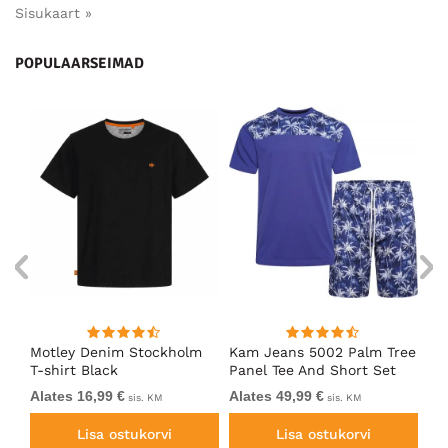
Sisukaart »
POPULAARSEIMAD
ärk
Motley Denim Stockholm
Kam Jeans 5002 Palm Tree
Mo
T-shirt Black
Panel Tee And Short Set
Sh
Electric Blue
Bl
Alates 16,99 €
Alates 49,99 €
Al
sis. KM
sis. KM
Lisa ostukorvi
Lisa ostukorvi