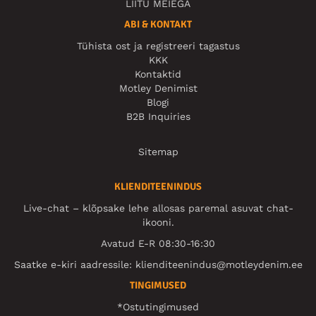
LIITU MEIEGA
ABI & KONTAKT
Tühista ost ja registreeri tagastus
KKK
Kontaktid
Motley Denimist
Blogi
B2B Inquiries
Sitemap
KLIENDITEENINDUS
Live-chat – klõpsake lehe allosas paremal asuvat chat-
ikooni.
Avatud E-R 08:30-16:30
Saatke e-kiri aadressile:
klienditeenindus@motleydenim.ee
TINGIMUSED
*Ostutingimused